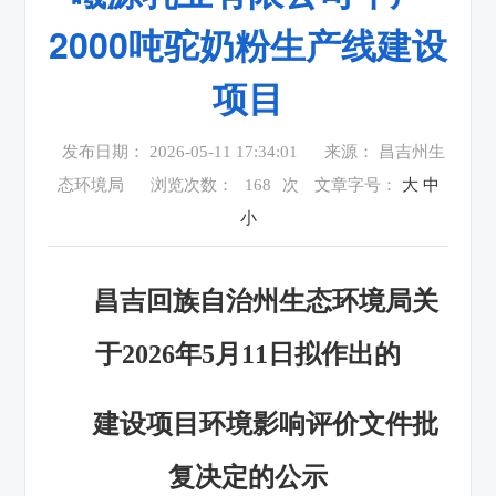
2000吨驼奶粉生产线建设
项目
发布日期： 2026-05-11 17:34:01
来源： 昌吉州生
态环境局
浏览次数：
168
次
文章字号：
大
中
小
昌吉
回族自治州
生态环境局
关
于
202
6
年
5
月
11
日拟作出的
建设项目环境影响评价文件批
复决定的公示