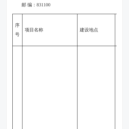
邮 编：831100
序
项目名称
建设地点
建设
号