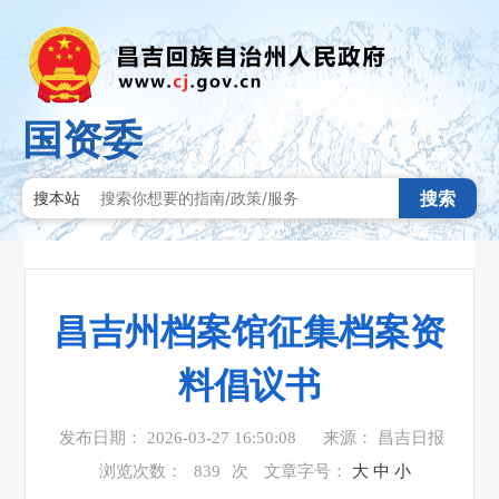
国资委
搜索
搜本站
昌吉州档案馆征集档案资
料倡议书
发布日期： 2026-03-27 16:50:08
来源： 昌吉日报
浏览次数：
839
次
文章字号：
大
中
小