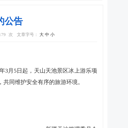
的公告
179
次
文章字号：
大
中
小
年3月5日起，
天山天池景区
冰上游乐项
，共同维护安全有序的旅游环境。