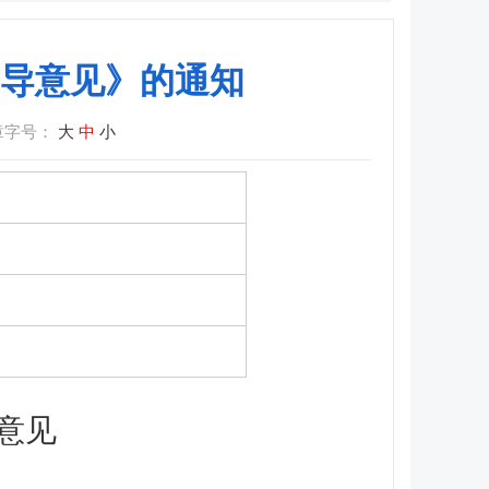
导意见》的通知
章字号：
大
中
小
意见