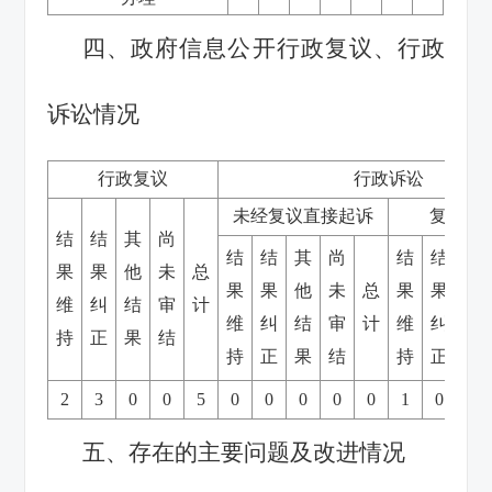
四、政府信息公开行政复议、行政
诉讼情况
行政复议
行政诉讼
未经复议直接起诉
复议后
结
结
其
尚
结
结
其
尚
结
结
其
果
果
他
未
总
果
果
他
未
总
果
果
他
维
纠
结
审
计
维
纠
结
审
计
维
纠
结
持
正
果
结
持
正
果
结
持
正
果
2
3
0
0
5
0
0
0
0
0
1
0
0
五、存在的主要问题及改进情况