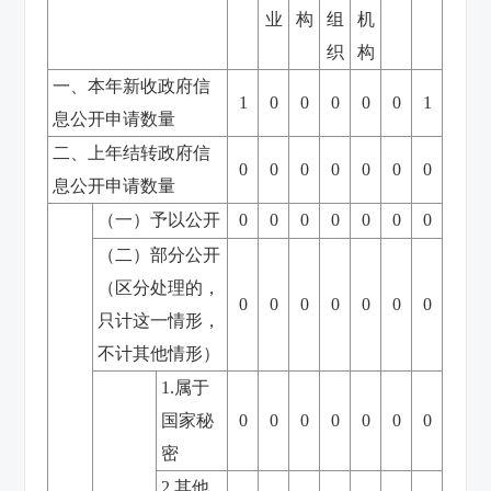
业
构
组
机
织
构
一、本年新收政府信
1
0
0
0
0
0
1
息公开申请数量
二、上年结转政府信
0
0
0
0
0
0
0
息公开申请数量
（一）予以公开
0
0
0
0
0
0
0
（二）部分公开
（区分处理的，
0
0
0
0
0
0
0
只计这一情形，
不计其他情形）
1.属于
国家秘
0
0
0
0
0
0
0
密
2.其他