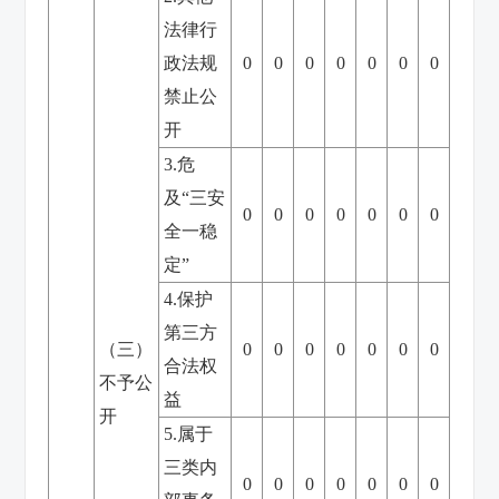
法律行
政法规
0
0
0
0
0
0
0
禁止公
开
3.危
及“三安
0
0
0
0
0
0
0
全一稳
定”
4.保护
第三方
（三）
0
0
0
0
0
0
0
合法权
不予公
益
开
5.属于
三类内
0
0
0
0
0
0
0