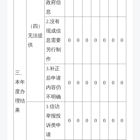
政府信
息
2.没有
（四）
现成信
无法提
息需要
0
0
0
0
0
0
0
供
另行制
作
3.补正
三、
后申请
本年
0
0
0
0
0
0
0
内容仍
度办
不明确
理结
1.信访
果
举报投
0
0
0
0
0
0
0
诉类申
请