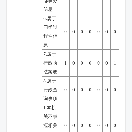
部事务
信息
6.属于
四类过
0
0
0
0
0
0
0
程性信
息
7.属于
行政执
1
0
0
0
0
0
1
法案卷
8.属于
行政查
0
0
0
0
0
0
0
询事项
1.本机
关不掌
握相关
0
0
0
0
0
0
0