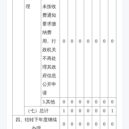
理
未按收
费通知
要求缴
纳费
用、行
0
0
0
0
0
0
0
政机关
不再处
理其政
府信息
公开申
请
3.其他
0
0
0
0
0
0
0
（七）总计
1
0
0
0
0
0
1
四、结转下年度继续
0
0
0
0
0
0
0
办理