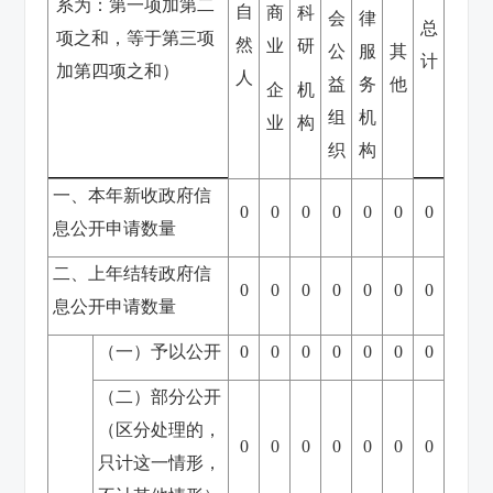
系为：第一项加第二
自
商
科
会
律
总
项之和，等于第三项
然
业
研
公
服
其
计
加第四项之和）
人
益
务
他
企
机
组
机
业
构
织
构
一、本年新收政府信
0
0
0
0
0
0
0
息公开申请数量
二、上年结转政府信
0
0
0
0
0
0
0
息公开申请数量
（一）予以公开
0
0
0
0
0
0
0
（二）部分公开
（区分处理的，
0
0
0
0
0
0
0
只计这一情形，