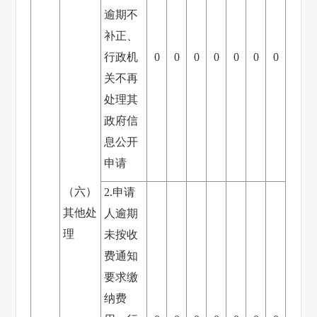
逾期不
补正、
行政机
0
0
0
0
0
0
0
关不再
处理其
政府信
息公开
申请
（六）
2.申请
其他处
人逾期
理
未按收
费通知
要求缴
纳费