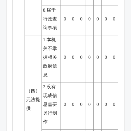
8.属于
行政查
0
0
0
0
0
0
0
询事项
1.本机
关不掌
握相关
0
0
0
0
0
0
0
政府信
息
2.没有
（四）
现成信
无法提
息需要
0
0
0
0
0
0
0
供
另行制
作