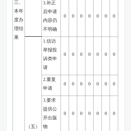
三、
3.补正
本年
后申请
0
0
0
0
0
0
0
度办
内容仍
理结
不明确
果
1.信访
举报投
0
0
0
0
0
0
0
诉类申
请
2.重复
0
0
0
0
0
0
0
申请
3.要求
提供公
0
0
0
0
0
0
0
开出版
（五）
物