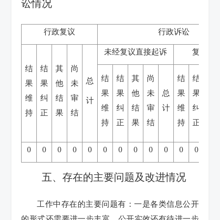
讼情况
行政复议
行政诉讼
未经复议直接起诉
复议后
结
结
其
尚
结
结
其
尚
结
结
其
总
果
果
他
未
果
果
他
未
总
果
果
他
维
纠
结
审
计
维
纠
结
审
计
维
纠
结
持
正
果
结
持
正
果
结
持
正
果
0
0
0
0
0
0
0
0
0
0
0
0
0
五、存在的主要问题及改进情况
工作中存在的主要问题有：一是各类信息公开
的形式还需要进一步丰富，公开实效还有待进一步