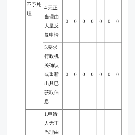
不予处
4.无正
理
当理由
0
0
0
0
0
0
0
大量反
复申请
5.要求
行政机
关确认
或重新
0
0
0
0
0
0
0
出具已
获取信
息
1.申请
人无正
当理由