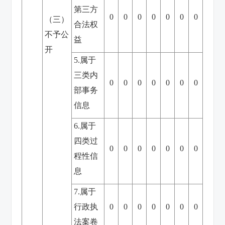
第三方
0
0
0
0
0
0
0
（三）
合法权
不予公
益
开
5.属于
三类内
0
0
0
0
0
0
0
部事务
信息
6.属于
四类过
0
0
0
0
0
0
0
程性信
息
7.属于
行政执
0
0
0
0
0
0
0
法案卷