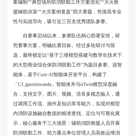
案编制”“典型场所防消联勤工作方案优化”“灭火救
援辅助决策”“火灾案例复盘”四大赛题，凭借高专业
性与实战导向，吸引近三百支优秀团队参赛。
自赛事启动以来，参赛队伍精心部署安排，研
究赛事方案，明确比赛目标。经过多轮研讨与筛
选，最终锁定以“基于三维模型搭建与数孪生技术下
的大型商业综合体防消联勤工作”为题目参赛。该智
能体，基于Coze AI智能体开发平台，构建了
「CJ_gaoxinwanda」智能体并与uTwin模型深度融
合，支持文字、图片、视频、语音多模态输入，通
过调用工作流、插件及知识库等能力，实现对模型
内消防设施融合数据的精准查找、定位与可视化展
示，核心服务于三大场景：辅助消防救援人员开展
防消联勤工作、助力重点单位管理人员高效运维消