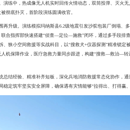
。演练中，热成像无人机实时回传火情动态，双筒投弹、灭火无人
火被彻底扑灭，首阶段演练圆满收官。
氛围再升级。演练模拟玛纳斯县6.2级地震引发沙驼包装厂倒塌
援。联合指挥部快速搭建“侦查—定位—施救”闭环，通过多手段
拆、狭小空间救援等实战科目，以“搜救犬+仪器探测”精准锁定
人机保障作业，医疗急救力量同步跟进，构建“搜救—救治—转运”
统总结经验、精准补齐短板，深化兵地消防救援常态化协作，通
局稳定筑牢坚实安全屏障，确保遇有灾情能够“拉得出、打得赢、