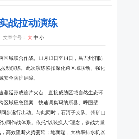
域实战拉动演练
文章字号：
大
中
小
域联合作战。11月13日至14日，昌吉州消防
战拉动演练。此次演练紧扣深化跨区域联动、强化
域安全防护屏障。
快速蔓延形成连片火点，直接威胁区域自然生态环
跨区域应急预案，快速调集玛纳斯县、呼图壁
挥部同步遂行出动。与此同时，石河子支队、州矿山
协同作战体系。依托“以装换人”理念，参战力量
线，高效阻断火势蔓延；地面端，大功率排水机器