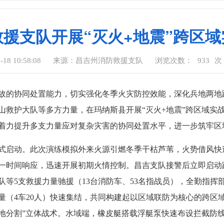
援支队开展“灭火+地震”跨区
8 10:58:08
来源：昌吉州消防救援支队
浏览次数：
933
次
的协同处置能力，切实强化冬季火灾防控效能，深化兵地两地跨区
山救护大队等多方力量，在玛纳斯县开展“灭火+地震”跨区域实
着力提升多支力量应对复杂灾害的协同处置水平，进一步筑牢区
练正式启动。此次演练模拟外来火源引燃冬季干枯芦苇，火势借风
一时间响应，迅速开展初期火情控制。昌吉支队接警后立即启动
等5支救援力量驰援（13台消防车、53名指战员），全勤指
（4车20人）快速集结，共同构建起以区域联防为核心的跨区域
陆地分割”立体战术。水域端，橡皮艇搭载浮艇泵快速布设拦截防