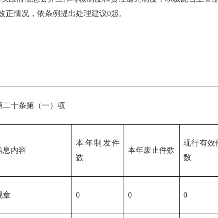
改正情况，依条例提出处理建议0起。
第二十条第（一）项
本年制发件
现行有效
信息内容
本年废止件数
数
数
规章
0
0
0