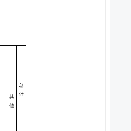
法
总
律
计
服
其
务
他
机
构