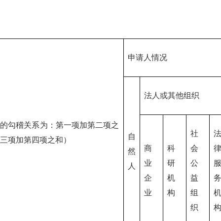
申请人情况
法人或其他组织
的勾稽关系为：第一项加第二项之
社
自
三项加第四项之和）
商
科
会
然
业
研
公
人
企
机
益
业
构
组
织