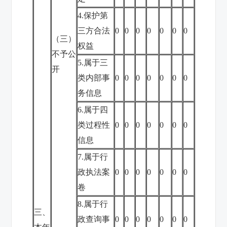
4.保护第
三方合法
0
0
0
0
0
0
0
（三）
权益
不予公
5.属于三
开
类内部事
0
0
0
0
0
0
0
务信息
6.属于四
类过程性
0
0
0
0
0
0
0
信息
7.属于行
政执法案
0
0
0
0
0
0
0
卷
8.属于行
三、
政查询事
0
0
0
0
0
0
0