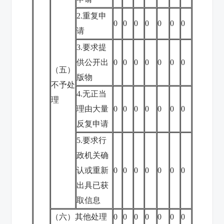
2.重复申
0
0
0
0
0
0
0
请
3.要求提
供公开出
0
0
0
0
0
0
0
（五）
版物
不予处
4.无正当
理
理由大量
0
0
0
0
0
0
0
反复申请
5.要求行
政机关确
认或重新
0
0
0
0
0
0
0
出具已获
取信息
（六）其他处理
0
0
0
0
0
0
0