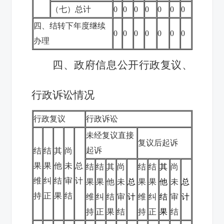
（七）总计
0
0
0
0
0
0
0
四、结转下年度继续
0
0
0
0
0
0
0
办理
四、政府信息公开行政复议、
行政诉讼情况
行政复议
行政诉讼
未经复议直接
复议后起诉
起诉
结
结
其
尚
果
果
他
未
总
结
结
其
尚
结
结
其
尚
维
纠
结
审
计
果
果
他
未
总
果
果
他
未
总
持
正
果
结
维
纠
结
审
计
维
纠
结
审
计
持
正
果
结
持
正
果
结