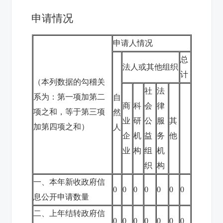
申请情况
申请人情况
总
法人或其他组织
计
（本列数据的勾稽关
社
法
系为：第一项加第二
自
商
科
会
律
项之和，等于第三项
然
业
研
公
服
其
加第四项之和）
人
企
机
益
务
他
业
构
组
机
织
构
一、本年新收政府信
0
0
0
0
0
0
0
息公开申请数量
二、上年结转政府信
0
0
0
0
0
0
0