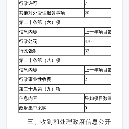
行政许可
7
0
其他对外管理服务事项
20
-4
第二十条第（六）项
信息内容
上一年项目数量
本
行政处罚
470
+33
行政强制
32
-13
第二十条第（八）项
信息内容
上一年项目数量
本
行政事业性收费
2
0
第二十条第（九）项
信息内容
采购项目数量
采
政府集中采购
0
0
三、收到和处理政府信息公开