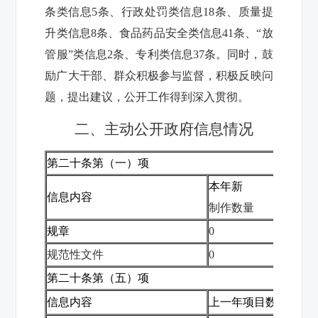
条类信息
5条、行政处罚类信息18条、质量提
升类信息8条、食品药品安全类信息41条、“放
管服”类信息2条、专利类信息37条
。同时，鼓
励广大干部、群众积极参与监督，积极反映问
题，提出建议，公开工作得到深入贯彻。
二、主动公开政府信息情况
第二十条第（一）项
本年新
本
信息内容
制作数量
公
规章
0
0
规范性文件
0
0
第二十条第（五）项
信息内容
上一年项目数量
本