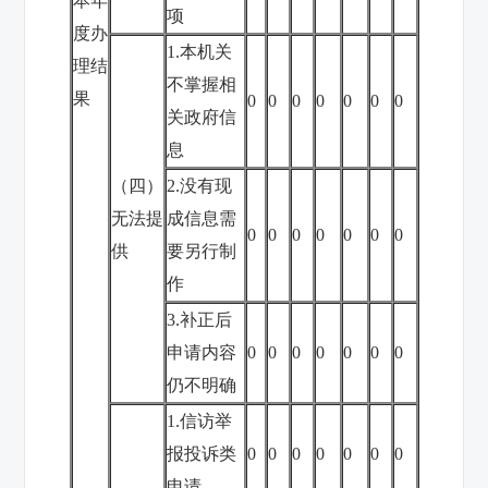
本年
项
度办
1.本机关
理结
不掌握相
果
0
0
0
0
0
0
0
关政府信
息
（四）
2.没有现
无法提
成信息需
0
0
0
0
0
0
0
供
要另行制
作
3.补正后
申请内容
0
0
0
0
0
0
0
仍不明确
1.信访举
报投诉类
0
0
0
0
0
0
0
申请