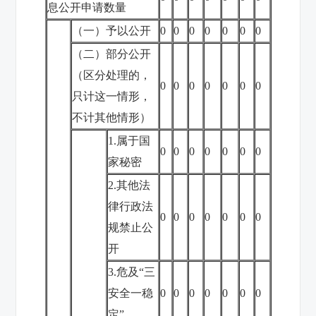
息公开申请数量
（一）予以公开
0
0
0
0
0
0
0
（二）部分公开
（区分处理的，
0
0
0
0
0
0
0
只计这一情形，
不计其他情形）
1.属于国
0
0
0
0
0
0
0
家秘密
2.其他法
律行政法
0
0
0
0
0
0
0
规禁止公
开
3.危及“三
安全一稳
0
0
0
0
0
0
0
定”