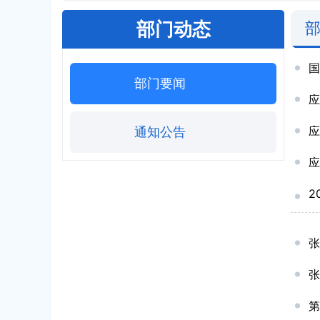
部门动态
部门要闻
应
通知公告
应
2
张
第