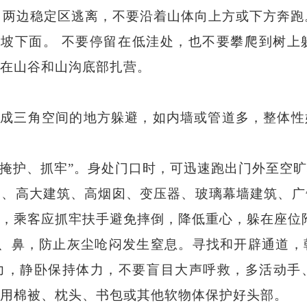
两边稳定区逃离，不要沿着山体向上方或下方奔跑
坡下面。
不要停留在低洼处，也不要攀爬到树上
在山谷和山沟底部扎营。
形成三角空间的地方躲避，如内墙或管道多，整体性
、掩护、抓牢”。身处门口时，可迅速跑出门外至空
道、高大建筑、高烟囱、变压器、玻璃幕墙建筑、广
，乘客应抓牢扶手避免摔倒，降低重心，躲在座位
鼻，防止灰尘呛闷发生窒息。寻找和开辟通道，
力，静卧保持体力，不要盲目大声呼救，多活动手
用棉被、枕头、书包或其他软物体保护好头部。