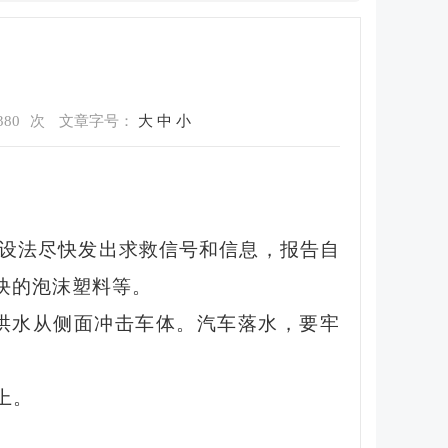
380
次
文章字号：
大
中
小
设法尽快发出求救信号和信息，报告自
块的泡沫塑料等。
洪水从侧面冲击车体。汽车落水，要牢
上。