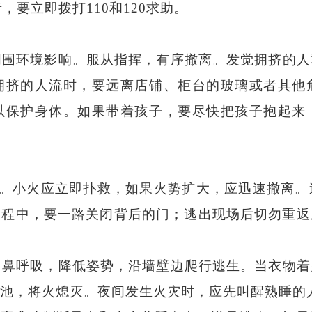
，要立即拨打
110和120求助
。
周围环境影响。服从指挥，有序撤离。发觉拥挤的人
拥挤的人流时，要远离店铺、柜台的玻璃或者其他
以保护身体。如果带着
孩子，要尽快把孩子抱起来
报警。小火应立即扑救，如果火势扩大，应迅速撤离
过程中，要一路关闭背后的门；逃出现场后切勿重返
口鼻呼吸，降低姿势，沿墙壁边爬行逃生。当衣物着
池，将火熄灭。夜间发生火灾时，应先叫醒熟睡的