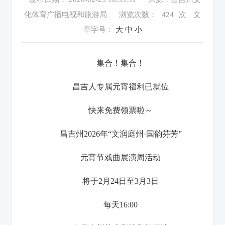
化体育广播电视和旅游局
浏览次数：
424
次
文
章字号：
大
中
小
集合！集合！
昌吉人专属元宵福利已就位
快来免费领票啦～
昌吉州2026年“文润庭州·国韵芬芳”
元宵节戏曲展演周活动
将于2月24日至3月3日
每天16:00