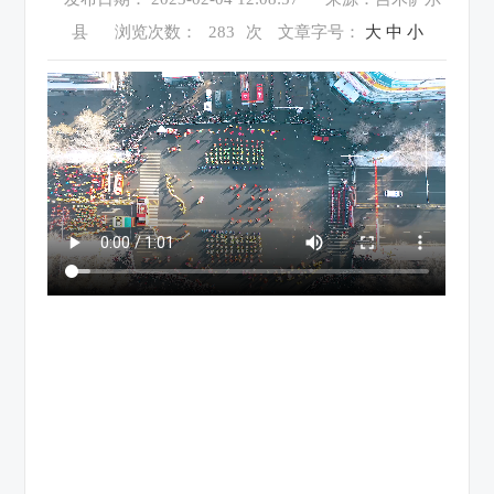
县
浏览次数：
283
次
文章字号：
大
中
小