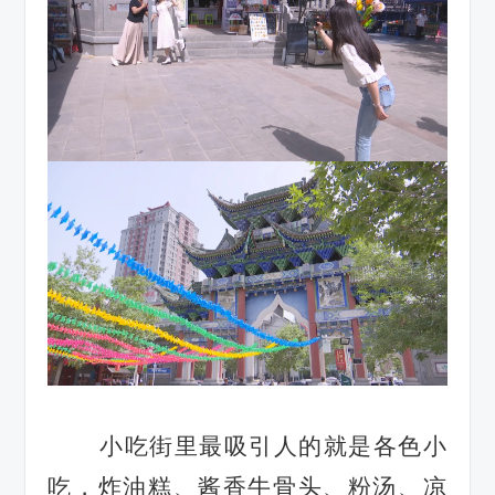
小吃街里最吸引人的就是各色小
吃
，
炸油糕
、
酱香牛骨头
、
粉汤
、
凉