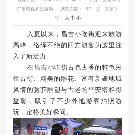
广播电视和旅游局
浏览次数：
971
次
文章字
号：
大
中
小
入夏以来
，
昌吉小吃街迎来旅游
高峰
，
络绎不绝的四方游客为这里注
入了新活力
。
在昌吉小吃街
古色古香的特色民
俗古街
、
精美的雕花
、
富有新疆地域
风情的骆驼雕塑与古老的平安塔相得
益彰
，
吸引了不少外地游客拍照游
玩
，
定格美好瞬间
。