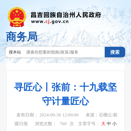
商务局
搜索
搜本站
寻匠心丨张前：十九载坚
守计量匠心
发布日期： 2024-09-30 12:00:00
来源：石榴云/新
疆日报
浏览次数：
760
次
文章字号：
大
中
小