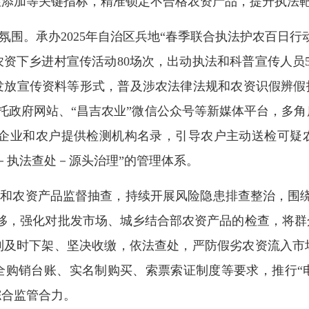
性添加等关键指标，精准锁定不合格农资产品，提升执法
围。承办2025年自治区兵地“春季联合执法护农百日行动
资下乡进村宣传活动80场次，出动执法和科普宣传人员5
发放宣传资料等形式，普及涉农法律法规和农资识假辨假技
托政府网站、“昌吉农业”微信公众号等新媒体平台，多
。向企业和农户提供检测机构名录，引导农户主动送检可疑
－执法查处－源头治理”的管理体系。
和农资产品监督抽查，持续开展风险隐患排查整治，围绕
下移，强化对批发市场、城乡结合部农资产品的检查，将群
到及时下架、坚决收缴，依法查处，严防假劣农资流入市
全购销台账、实名制购买、索票索证制度等要求，推行“电
综合监管合力。