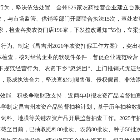
为，坚决依法处置。全州525家农药经营企业建立台账，
家次，与市场监管、供销等部门开展联合执法15次，查处农
8家，检查各类农资门店196家，下发整改通知书5份，立
行为。制定《昌吉州2026年农资打假工作方案》，突
体检查，核对经营企业的软硬件条件，督促企业规范经营
不规范经营行为、农资下乡“忽悠团”、上门推销式无证
查，形成执法合力，坚决查处制假售假、侵权假冒、非法
效能。积极争取财政支持，近两年申报农资产品监督抽查
科学制定昌吉州农资产品监督抽检计划，基于历年抽检数据
饲料、地膜等关键农资产品开展监督抽查工作。2025年抽
年截至目前，已抽取肥料80批次、农药80批次、种子50批