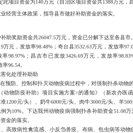
此项目资金为140万元（自治区项目资金共1388万元，
农业经营主体政策，指导县市做好补助资金的落实。
助奖励资金共26047.5万元，资金已分解下达至各县市。截
19万元，发放率98.48%；奇台县3532.63万元，发放率97
率98.97%；昌吉市已发放3426.69万元，发放率98.
率96.54。
无害化处理补助
助
家在预防、控制和扑灭动物疫病过程中，对强制扑杀动物
（动物防疫补助）项目实施方案>的通知》（新农办医函〔2
00元/头）、奶牛6000元/头、肉牛3000元/头、羊500元
例为10%。下达我州动物疫病强制扑杀补助资金51.0
助资金的落实。
蹄疫、高致病性禽流感、小反刍兽疫、布病、包虫病等动物