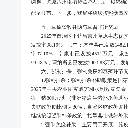
调整，调减我州该项资金232万元，最终确定
配至县市。下一步，我局将继续按照新型
五、草原禁牧补助与草畜平衡奖励
2025年自治区下达昌吉州草原生态保护补
发放率98.19%。其中：木垒县已发放6482.
率97.10%；阜康市已发放4511万元，发放
99.48%；玛纳斯县已发放2403.83万元，发放
六、
强制扑杀、强制免疫和养殖环节
1.强制扑杀：强制扑杀补助政策是国
2025年中央农业防灾减灾和水利救灾资金
羽、猪800元/头（非洲猪瘟生猪扑杀补助标准12
央财政补助比例为80%，自治区财政补助比
继续按照强制扑杀政策，指导县市做好补
2.强制免疫补助：主要用于开展口