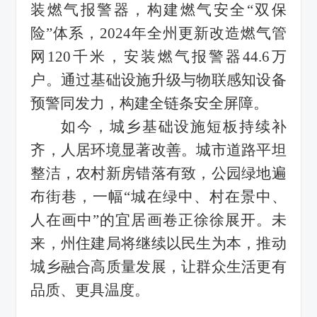
装燃气报警器，构建燃气安全
“双保
险”体系，
2024年
全州更新改造燃气管
网
120千米，安装燃气报警器44.6万
户
。
通过基础设施升级与物联感知设备
预警同发力，构建全链条安全屏障。
如今，城乡基础设施短板持续补
齐，人居环境显著改善。城市道路平坦
整洁，农村新房错落有致，公园绿地遍
布街巷，一幅
“城在绿中、村在景中、
人在画中”的宜居画卷正徐徐展开。未
来，州
住建局
将继续以民生为本，推动
城乡融合高质量发展，让群众生活更有
品质、更具温度。