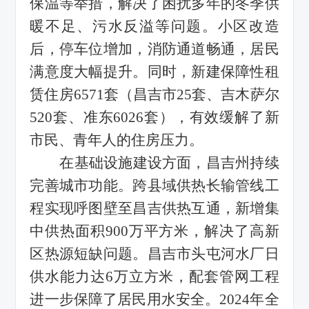
保温等举措，解决了困扰多年的冬季供
暖不足、污水反溢等问题。小区改造
后，停车位增加，消防通道畅通，居民
满意度大幅提升。同时，新建保障性租
赁住房
6571
套
（昌吉市
25套、
吉木萨尔
520套、准东6026套）
，有效缓解了新
市民、青年人的住房压力。
在基础设施建设方面，昌吉州持续
完善城市功能。跨县域供热长输管线工
程实现呼图壁至昌吉供热互通，新增集
中供热面积
900万平方米，解决了高新
区热源短缺问题。昌吉市头屯河水厂日
供水能力达6万立方米，配套管网工程
进一步保障了居民用水安全。
2024年全