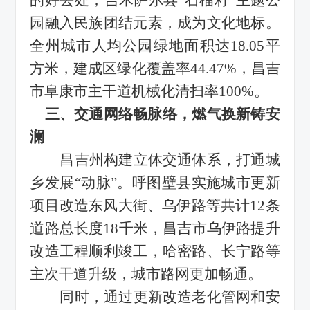
园融入民族团结元素，成为文化地标。
全州城市人均公园绿地面积达1
8.05
平
方米，建成区绿化覆盖率
4
4.47
%，
昌吉
市阜康市
主干道机械化清扫率
100%。
三、交通网络畅脉络，
燃气换新铸安
澜
昌吉州构建立体交通体系，打通城
乡发展
“动脉”。呼图壁县
实施
城市更新
项目改造东风大街
、
乌伊路
等
共计
12条
道路总长度
18
千米，
昌吉市乌伊路
提升
改造工程
顺利
竣工，哈密路、长宁路等
主次干道升级，城市路网更加畅通。
同时，
通过更新改造老化管网和安