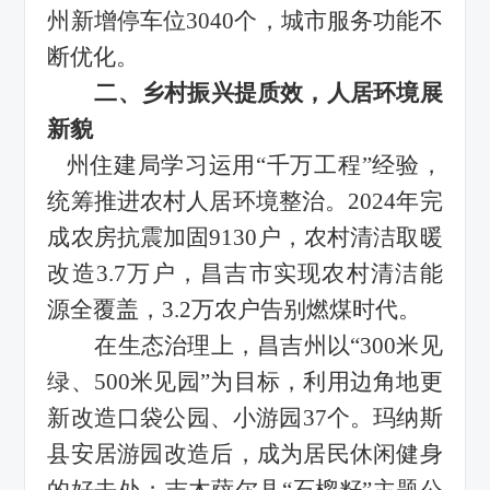
州
新增停车位
3040个
，
城市服务功能不
断优化。
二、乡村振兴提质效，人居环境展
新貌
州住建局
学习运用
“千万工程”经验，
统筹推进农村人居环境整治。2024年完
成农房抗震加固9130户，农村清洁取暖
改造3.7万户，昌吉市实现农村清洁能
源全覆盖，3.2万农户告别燃煤时代。
在生态治理上，昌吉州以
“300米见
绿、500米见园”为目标，利用边角地
更
新改造
口袋公园、小游园
37个。玛纳斯
县安居游园改造后，成为居民休闲健身
的好去处；吉木萨尔县“石榴籽”主题公