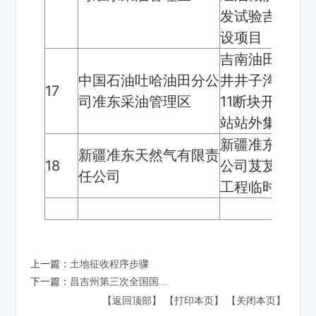
发试验吉康脱
设项目
吉南油田萨探1
中国石油吐哈油田分公
井井子沟组油藏
17
司准东采油管理区
11断块开发试
站站外集输管
新疆准东天然
新疆准东天然气有限责
18
公司芨芨湖燃
任公司
工程临时用地
上一篇：
土地征收程序步骤
下一篇：
昌吉州第三次全国国...
【返回顶部】
【打印本页】
【关闭本页】