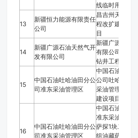
线临时用地
昌吉州天然气
新疆恒力能源有限责任
13
程改扩建燃气
公司
目
新疆广源石油
新疆广源石油天然气开
14
有限公司大有1
发有限公司
钻井工程临时
中国石油天然
中国石油吐哈油田分公
公司吐哈油田
15
司准东采油管理区
采油管理区10
建设项目
中国石油吐哈
准东采油管理
中国石油吐哈油田分公
萨探1块二叠系
16
司准东采油管理区
组油藏萨105萨