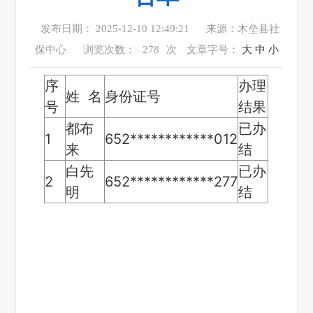
发布日期： 2025-12-10 12:49:21
来源：木垒县社
保中心
浏览次数：
278
次
文章字号：
大
中
小
序
办理
姓 名
身份证号
号
结果
都布
已办
1
652************012
来
结
白先
已办
2
652************277
明
结