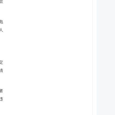
款
电
人
定
情
者
违