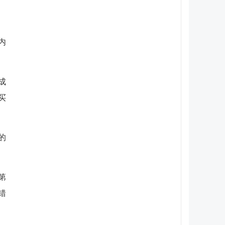
内
成
买
的
第
错