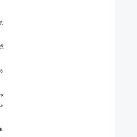
的
或
款
示
定
面