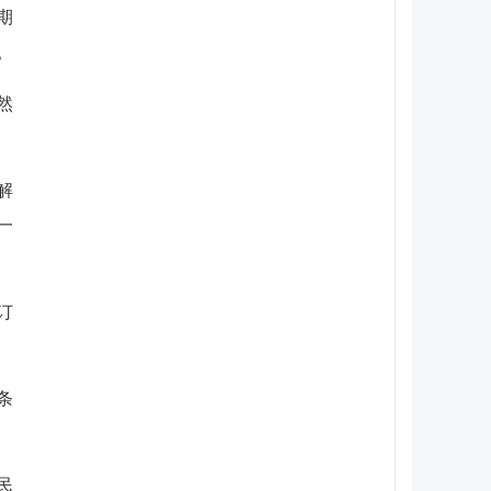
期
。
然
解
一
订
条
民