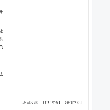
开
社
系
负
法
【返回顶部】
【打印本页】
【关闭本页】