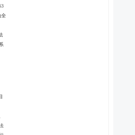
3
为全
法
系
目
、
、
法