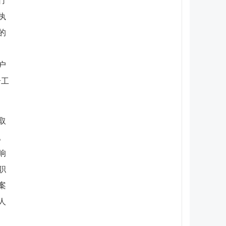
行
执
的
户
个工
取
。
响
职
案
人