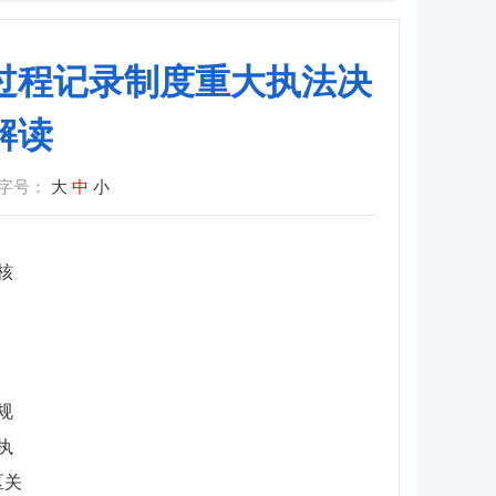
过程记录制度重大执法决
解读
字号：
大
中
小
核
规
执
区关