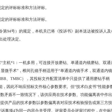
规定的评标标准和方法评标。
规定的评标标准和方法评标。
令第94号）的规定，本机关已将《投诉书》副本送达被投诉人
出处理决定。
求“主机*1：一机多用，可连接开放磨钻、单通道内镜磨钻、双通
显微手术”，椎间孔镜手柄适用于“单通道内镜手术，双通道内镜手
MBB、TMBC），其投标文件配置清单中只提供了通用磨钻手柄
能，因此不响应招标文件核心参数要求。但“技术白皮书”性能参
参数矛盾不一致情况下，该供应商在技术参数、功能偏离表中作出
所提供产品的技术参数以参数偏离表对应技术检验报告或第三方技
诉事项4为同一内容合并受理。评审委员会评审过程中，在中标型