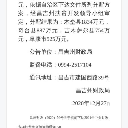
元，依据自治区下达文件所列分配方
案，经昌吉州扶贫开发领导小组审
定，分配结果为：木垒县
1834
万元，
奇台县
887
万元，吉木萨尔县
754
万
元，阜康市
525
万元。
公告单位：
昌吉州财政局
监督电话：
0994-2517104
通讯地址：
昌吉市建国西路39号
昌吉州财政局
2020
年
12
月27
日
昌州财农（2020）56号关于提前下达2021年中央财政
专项扶贫资金预算的通知.pdf