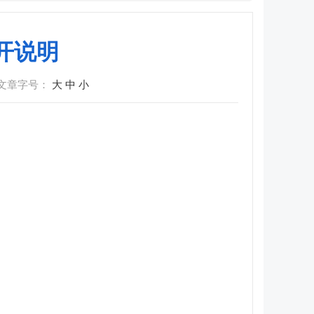
开说明
文章字号：
大
中
小