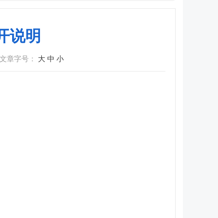
开说明
文章字号：
大
中
小