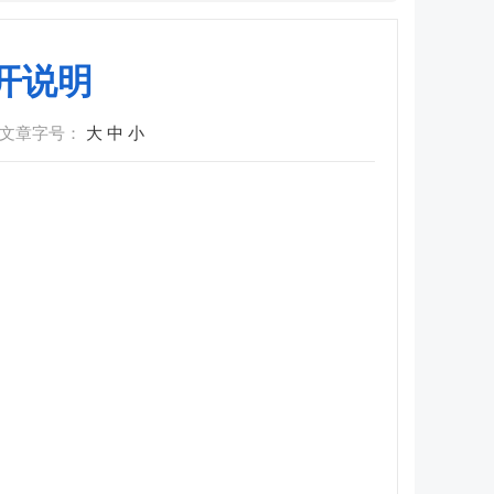
开说明
文章字号：
大
中
小