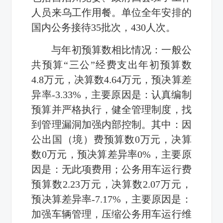
人员来乌工作用餐。单位全年安排的
国内公务接待
35
批次，
430
人次。
与年初预算数相比情况：一般公
共预算“三公”经费支出年初预算数
4.8
万元，决算数
4.64
万元，预决算差
异率-
3.33%
，主要原因是：
认真编制
预算并严格执行，健全管理制度，找
到管理漏洞加强内部控制
。
其中：因
公出国（境）费
预算数
0
万元，决算
数
0
万元，预决算差异率
0%
，主要原
因是：无此项费用；
公务用车运行费
预算数
2.23
万元，决算数
2.07
万元，
预决算差异率
-7.17%
，主要原因是：
加强车辆管理，压缩公务用车运行维