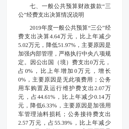
七、一般公共预算财政拨款“三
公”经费支出决算情况说明
2019
年度一般公共预算“三公”经
费支出决算
4.64
万元，比上年减少
5.02
万元，降低
51.97%
，主要原因是
加强内部管理，严格执行中央八项规
定。因公出国（境）费支出
0
万元，
占
0%
，比上年增加
0
万元，增长
0%
，主要原因是无此项费用；公务
用车购置及运行维护费支出
2.07
万
元，占
44.61%
，比上年减少
0.14
万
元，降低
6.33%
，主要原因是加强用
车管理油料损耗；公务接待费支出
2.57
万元，占
55.39%
，比上年减少