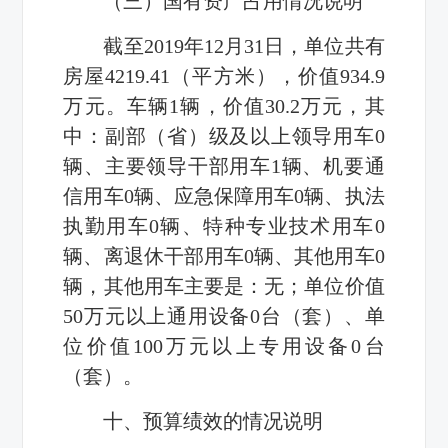
（三）国有资产占用情况说明
截至
2019
年
12
月
31
日，单位共有
房屋
4219.41
（平方米），价值
934.9
万元。车辆
1
辆，价值
30.2
万元，
其
中：副部（省）级及以上领导用车
0
辆、主要领导干部用车
1
辆、机要通
信用车
0
辆、应急保障用车
0
辆、执法
执勤用车
0
辆、特种专业技术用车
0
辆、离退休干部用车
0
辆、其他用车
0
辆，其他用车主要是：无；单位价值
50
万元以上通用设备
0
台（套）、单
位价值
100
万元以上专用设备
0
台
（套）。
十、预算绩效的情况说明