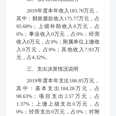
2019
年度本年收入
183.70
万元，
其中：财政拨款收入
175.77
万元，占
95.68%
；上级补助收入
0
万元，占
0%
；事业收入
0
万元，占
0%
；经营
收入
0
万元，占
0%
；附属单位上缴收
入
0
万元，占
0%
；其他收入
7.93
万
元，占
4.32%
。
三、支出决算情况说明
2019
年度本年支出
186.85
万元，
其中：基本支出
184.28
万元，占
98.63%
；项目支出
2.57
万元，占
1.37%
；上缴上级支出
0
万元，占
0%
；经营支出
0
万元，占
0%
；对附