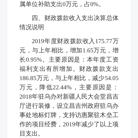
属单位补助支出
0
万元，占
0%
。
四、财政拨款收入支出决算总体
情况说明
2019
年度财政拨款收入
175.77
万
元，与上年相比，增加
1.65
万元，增
长
0.95%
。主要原因是：本年度工资
福利支出有所增加。财政拨款支出
186.85
万元，与上年相比，减少
54.05
万元，降低
22.44%
，主要原因是：
2018
年驻乌办对新疆人民大会堂昌吉
厅进行装修，设立昌吉州政府驻乌办
事处地标灯牌，支持访惠聚驻木垒工
作的项目经费，
2019
年减少了以上项
目支出。