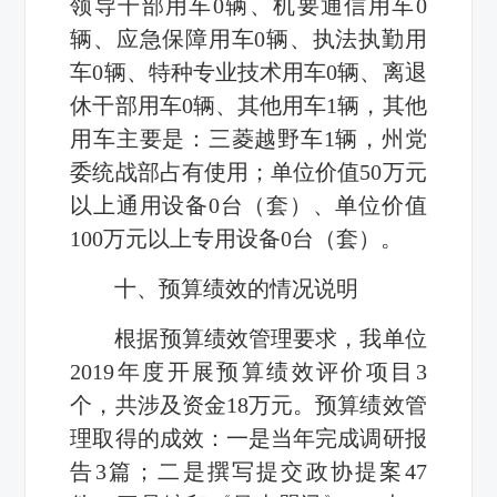
领导干部用车
0
辆、机要通信用车
0
辆、应急保障用车
0
辆、执法执勤用
车
0
辆、特种专业技术用车
0
辆、离退
休干部用车
0
辆、其他用车
1
辆，其他
用车主要是：三菱越野车
1
辆，州党
委统战部占有使用；单位价值
50
万元
以上通用设备
0
台（套）、单位价值
100
万元以上专用设备
0
台（套）。
十、预算绩效的情况说明
根据预算绩效管理要求，我单位
2019
年度开展预算绩效评价项目
3
个，共涉及资金
18
万元。预算绩效管
理取得的成效：一是当年完成调研报
告
3
篇；二是
撰写
提交
政协提案
47