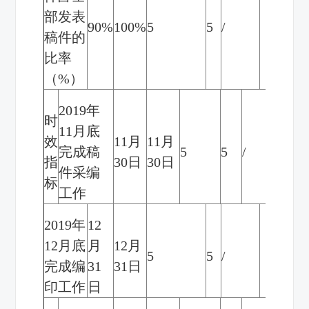
部发表
90%
100%
5
5
/
稿件的
比率
（
%
）
2019
年
时
11
月底
效
11
月
11
月
完成稿
5
5
/
指
30
日
30
日
件采编
标
工作
2019
年
12
12
月底
月
12
月
5
5
/
完成编
31
31
日
印工作
日