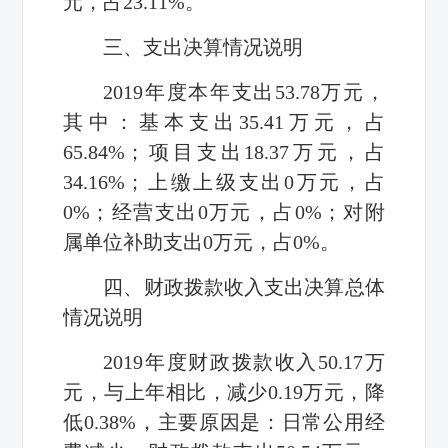
元，占
23.11%
。
三、支出决算情况说明
2019
年度本年支出
53.78
万元，
其中：基本支出
35.41
万元，占
65.84%
；项目支出
18.37
万元，占
34.16%
；上缴上级支出
0
万元，占
0%
；经营支出
0
万元，占
0%
；对附
属单位补助支出
0
万元，占
0%
。
四、财政拨款收入支出决算总体
情况说明
2019
年度财政拨款收入
50.17
万
元，与上年相比，减少
0.19万元
，降
低
0.38%
，主要原因是：日常公用经