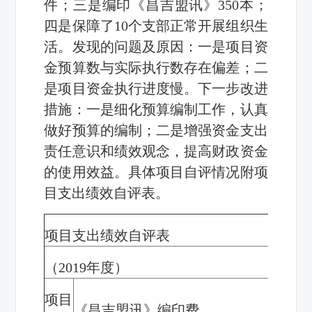
件；三是编印《昌吉盟讯》
350
本；
四是保障了
10
个支部正常开展组织生
活。
发现的问题及原因：一是项目
资
金预算数与实际执行数存在偏差
；二
是项目资金执行进度慢。下一步改进
措施：一是
细化预算编制工作，认真
做好预算的编制
；二是
增强资金支出
责任意识和绩效观念，提高财政资金
的使用效益
。具体项目自评情况附项
目支出绩效自评表。
项目支出绩效自评表
（
2019
年度）
项目
《昌吉盟讯》编印费