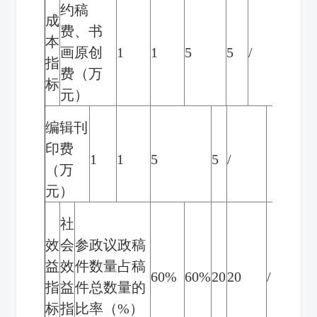
约稿
成
费、书
本
画原创
1
1
5
5
/
指
费（万
标
元）
编辑刊
印费
1
1
5
5
/
（万
元）
社
效
会
参政议政稿
益
效
件数量占稿
60%
60%
20
20
/
指
益
件总数量的
标
指
比率（
%
）