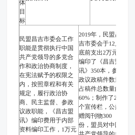
体
目
标
2019
年，民盟昌
民盟昌吉市委会工作
吉市委会于
12
月
职能是贯彻执行中国
底前支出
2
万元
共产党领导的多党合
编印了《昌吉盟
作和政治协商制度，
讯》
350
本，参
在宪法赋予的权限之
政议政稿件数量
内，按照章程和有关
占稿件总数量的
规定，履行政治协
60%
；制作了
2
商、民主监督、参政
个宣传栏，公益
议政职能，《昌吉盟
赠阅刊物
300
讯》编印费用于内部
份，盟员对中国
资料编印工作，
1
万元
共产党领导的多