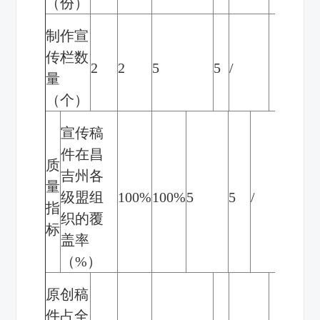
（份）
制作宣
传栏数
2
2
5
5
/
量
（个）
宣传稿
件在昌
质
吉州各
量
级盟组
100%
100%
5
5
/
指
织的覆
标
盖率
（
%
）
原创稿
件占全