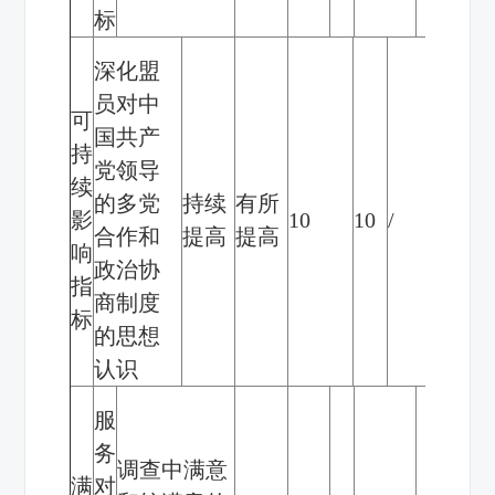
标
深化盟
员对中
可
国共产
持
党领导
续
的多党
持续
有所
影
10
10
/
合作和
提高
提高
响
政治协
指
商制度
标
的思想
认识
服
务
调查中满意
满
对