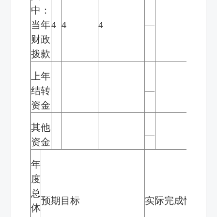
中：
当年
4
4
4
—
—
财政
拨款
上年
结转
—
—
资金
其他
—
—
资金
年
度
总
预期目标
实际完成情况
体