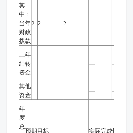
其
中：
当年
2
2
2
—
—
财政
拨款
上年
结转
—
—
资金
其他
—
—
资金
年
度
总
预期目标
实际完成情况