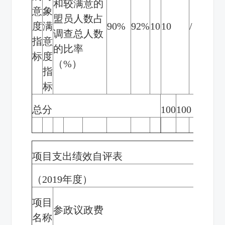
和较满意的
意
象
盟员人数占
度
满
90%
92%
10
10
/
调查总人数
指
意
的比率
标
度
（
%
）
指
标
总分
100
100
项目支出绩效自评表
（
2019
年度）
项目
参政议政费
名称