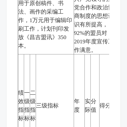
用于原创稿件、书
党合作和政治协
法、画作的采编工
商制度的思想认
作，
1
万元用于编辑印
识有所提高，
刷工作，计划刊印发
92%
的盟员对
放《昌吉盟讯》
350
2019
年度宣传工
本。
作满意。
偏
差
原
因
绩
一
二
分
效
级
级
年
实
分
三级指标
得分
析
指
指
指
度
际
值
及
标
标
标
改