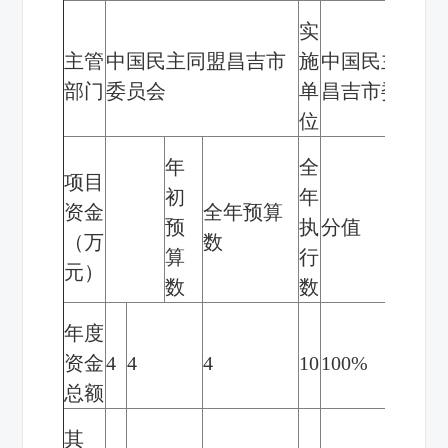
实
主管
中国民主同盟昌吉市
施
中国民主同盟
部门
委员会
单
昌吉市委员会
位
年
全
项目
初
年
资金
全年预算
执行
预
执
分值
（万
数
率
算
行
元）
数
数
年度
资金
4
4
4
10
100%
10
总额
其