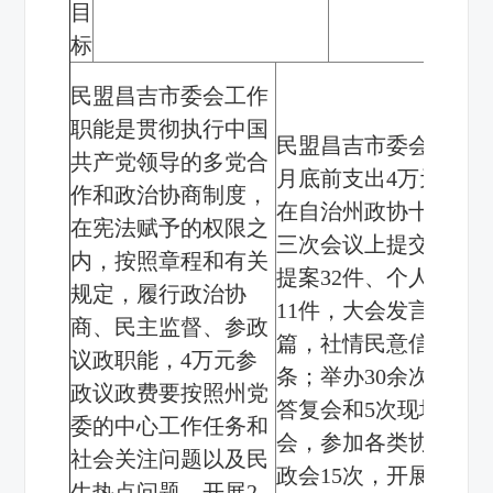
目
标
民盟昌吉市委会工作
职能是贯彻执行中国
民盟昌吉市委会于
12
共产党领导的多党合
月底前支出
4
万元，
作和政治协商制度，
在自治州政协十二届
在宪法赋予的权限之
三次会议上提交集体
内，按照章程和有关
提案
32
件、个人提案
规定，履行政治协
11
件，大会发言
1
商、民主监督、参政
篇，社情民意信息
14
议政职能，
4
万元参
条；举办
30
余次提案
政议政费要按照州党
答复会和
5
次现场
委的中心工作任务和
会，参加各类协商议
社会关注问题以及民
政会
15
次，开展调研
生热点问题，开展
2