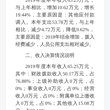
与上年相比，增加
10.62
万元，增长
19.44%
，主要原因是：其他应付款
调入。本年支出
53.78
万元，与上年
相比，减少
4.72
万元，降低
9.62%
，
主要原因是：
2018
年结余增加，拨入
经费减少，人员公用支出相对减少。
二、收入决算情况说明
2019
年度本年收入
65.25
万元，
其中：财政拨款收入
50.17
万元，占
76.88%
；上级补助收入
0
万元，占
0%
；事业收入
0
万元，占
0%
；经营
收入
0
万元，占
0%
；附属单位上缴收
入
0
万元，占
0%
；其他收入
15.08
万