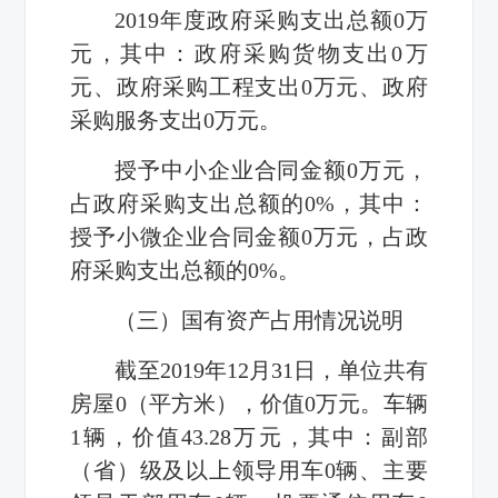
2019
年度政府采购支出总额
0
万
元，其中：政府采购货物支出
0
万
元、政府采购工程支出
0
万元、政府
采购服务支出
0
万元。
授予中小企业合同金额
0
万元，
占政府采购支出总额的
0%
，其中：
授予小微企业合同金额
0
万元，占政
府采购支出总额的
0%
。
（三）国有资产占用情况说明
截至
2019
年
12
月
31
日，单位共有
房屋
0
（平方米），价值
0
万元。车辆
1
辆，价值
43.28
万元，其中：副部
（省）级及以上领导用车
0
辆、主要