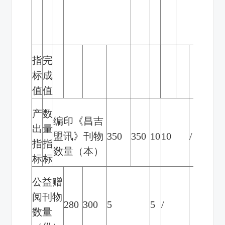
进
措
施
指
完
标
成
值
值
产
数
编印《昌吉
出
量
盟讯》刊物
350
350
10
10
/
指
指
数量（本）
标
标
公益赠
阅刊物
280
300
5
5
/
数量