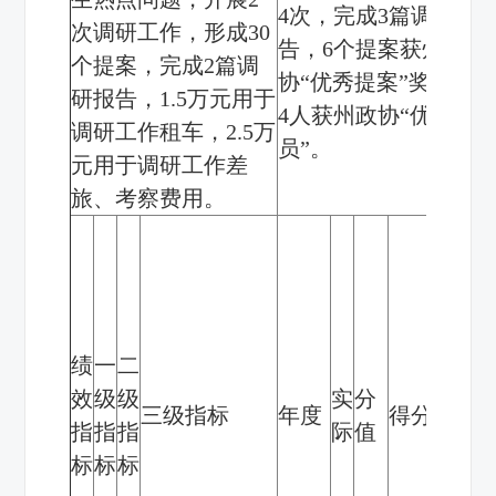
4
次，完成
3
篇调研报
次调研工作，形成
30
告，
6
个提案获州政
个提案，完成
2
篇调
协“优秀提案”奖励，
研报告，
1.5
万元用于
4
人获州政协“优秀委
调研工作租车，
2.5
万
员”。
元用于调研工作差
旅、考察费用。
绩
一
二
效
级
级
实
分
三级指标
年度
得分
指
指
指
际
值
标
标
标