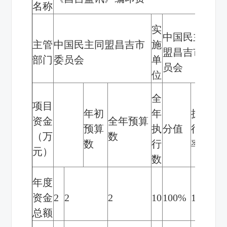
名称
实
中国民主同
主管
中国民主同盟昌吉市
施
盟昌吉市委
部门
委员会
单
员会
位
全
项目
年初
年
执
资金
全年预算
得
预算
执
分值
行
（万
数
分
数
行
率
元）
数
年度
资金
2
2
2
10
100%
10
总额