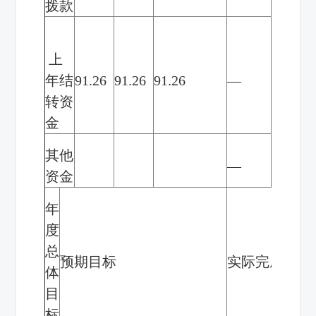
拨款
上
年结
91.26
91.26
91.26
—
100%
转资
金
其他
—
资金
年
度
总
预期目标
实际完成情况
体
目
标