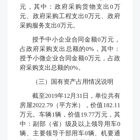
元，其中：政府采购货物支出
0
万
元、政府采购工程支出
0
万元、政府
采购服务支出
0
万元。
授予中小企业合同金额
0
万元，
占政府采购支出总额的
0%
，其中：
授予小微企业合同金额
0
万元，占政
府采购支出总额的
0%
。
（三）国有资产占用情况说明
截至
2019
年
12
月
31
日，单位共有
房屋
2022.79
（平方米），价值
182.11
万元。车辆
1
辆，价值
19.77
万元，其
中：副部（省）级及以上领导用车
0
辆、主要领导干部用车
0
辆、机要通