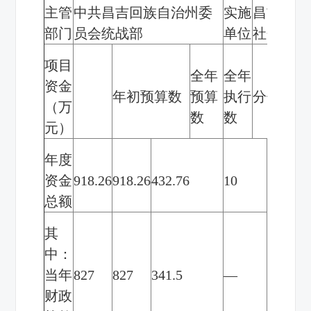
主管
中共昌吉回族自治州委
实施
昌吉回族
部门
员会统战部
单位
社会中医
项目
全年
全年
资金
年初预算数
预算
执行
分值
（万
数
数
元）
年度
资金
918.26
918.26
432.76
10
47.20%
总额
其
中：
当年
827
827
341.5
—
41.30%
财政