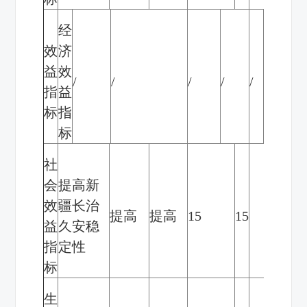
经
效
济
益
效
/
/
/
/
/
/
指
益
标
指
标
社
会
提高新
效
疆长治
提高
提高
15
15
益
久安稳
指
定性
标
生