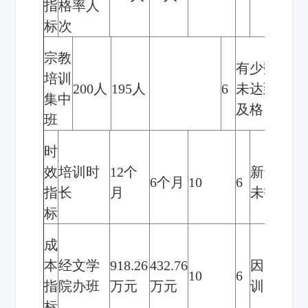
指
格率人
标
次
宗教
有少数人员
培训
200
人
195
人
6
未达到考核
集中
及格
班
时
效
培训时
12
个
新进大专
6
个月
10
6
指
长
月
未报到
标
成
本
经文学
918.26
432.76
因自治区
10
6
指
院办班
万元
万元
训时间推
标