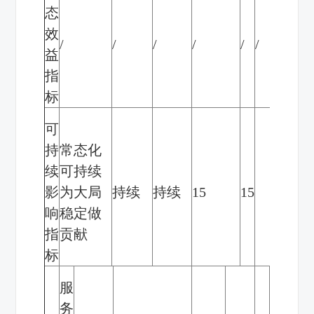
态
效
/
/
/
/
/
/
益
指
标
可
持
常态化
续
可持续
影
为大局
持续
持续
15
15
响
稳定做
指
贡献
标
服
务