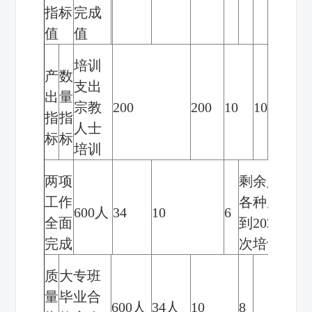
指标
完成
值
值
培训
产
数
支出
出
量
宗教
200
200
10
10
指
指
人士
标
标
培训
两项
剩余人次因
工作
各种原因推
600
人
34
10
6
全面
到
2020
年班
完成
次培训
质
大专班
量
毕业合
600
人
34
人
10
8