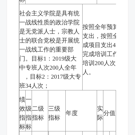
社会主义学院是具有统
一战线性质的政治学院
按照全年预算完成
是无党派人士，宗教人
支出，按照全年预
士的联合党校是开展统
成项目支出
432.76
一战线工作的重要部
完成培训工作宗教
门。目标
1
：
2019
级大
培训
200
人次，大专
中专班人次
200
人全年
人。
，目标
2
：
2017
级大专
班
34
人次；
绩
一
效
级
二级
三级
实
年度
分值
得分
指
指
指标
指标
际
标
标