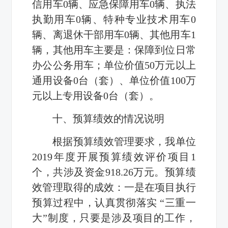
信用车
0
辆、应急保障用车
0
辆、执法
执勤用车
0
辆、特种专业技术用车
0
辆、离退休干部用车
0
辆、其他用车
1
辆，其他用车主要是：保障到位日常
办公公务用车；单位价值
50
万元以上
通用设备
0
台（套）、单位价值
100
万
元以上专用设备
0
台（套）。
十、预算绩效的情况说明
根据预算绩效管理要求，我单位
2019
年度开展预算绩效评价项目
1
个，共涉及资金
918.26
万元。预算绩
效管理取得的成效：一是
在项目执行
预算过程中，认真贯彻落实
“
三重一
大
”
制度，只要是涉及项目的工作，