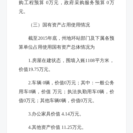
购工程预算
0
万元，政府采购服务预算
0
万
元。
（三）国有资产占用使用情况
截至201
5
年底，
州地环站
部门及下属各预
算单位占用使用国有资产总体情况为
1.房屋
在建状态，围墙入账
1108
平方米，
价值
19.75
万元。
2.车辆
0
辆，价值
0
万元；其中：一般公务
用车
0
辆，价值 万元；执法执勤用车
0
辆，价
值
0
万元；其他车辆
0
辆，价值
0
万元。
3.办公家具价值
4.14
万元。
4.其他资产价值
11.25
万元。