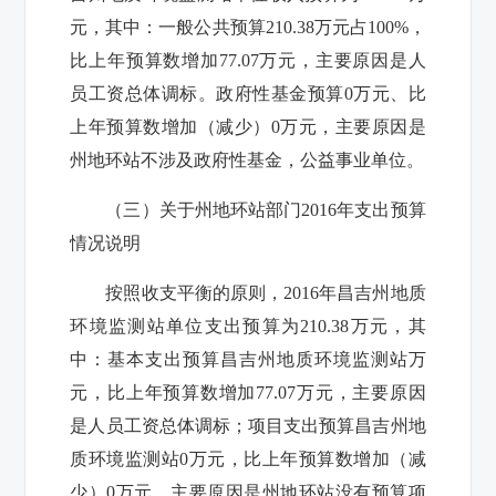
元，其中：一般公共预算
210.38
万元
占
100
%，
比上年预算数增加
77.07
万元，主要原因是
人
员工资总体调标
。
政府性基金预算
0
万元、
比
上年预算数增加（减少）
0
万元，主要原因是
州地环站不涉及政府性基金，公益事业单位。
（三）关于
州地环站
部门2016年支出预算
情况说明
按照收支平衡的原则，2016年
昌吉州地质
环境监测站
单位支出预算为
210.38
万元，其
中：基本支出预算
昌吉州地质环境监测站
万
元，
比上年预算数增加
77.07
万元，主要原因
是
人员工资总体调标
；
项目支出预算
昌吉州地
质环境监测站
0
万元，
比上年预算数增加（减
少）
0
万元，主要原因是
州地环站没有预算项