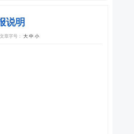
报说明
文章字号：
大
中
小
。