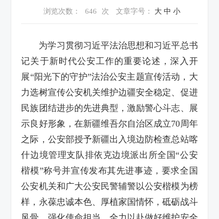
浏览次数：
646
次
文章字号：
大
中
小
为学习贯彻习近平法治思想和习近平总书
记关于新时代公安工作的重要论述，深入开
展“阳光下的守护”法治公安主题宣传活动，大
力选树宣传公安机关维护边疆安全稳定、促进
民族团结进步的先进典型，激励警心斗志、展
示良好形象，在新疆维吾尔自治区成立70周年
之际，公安部授予新疆出入境边防检查总站喀
什边境管理支队排依克边境派出所全国“公安
楷模”称号并宣传发布其先进事迹，要求全国
公安机关和广大公安民警辅警以公安楷模为榜
样，永葆忠诚本色、厚植家国情怀，砥砺战斗
风骨、强化使命担当，全力以赴做好维护安全