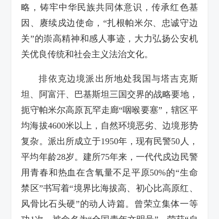
略，铸牢中华民族共同体意识，传承红色基
因、赓续戍边使命，“扎根帕米尔、忠诚守边
关”的崇高精神和感人事迹，大力弘扬公安机
关优良传统和社会主义法治文化。
排依克边境派出所地处我国与塔吉克斯
坦、阿富汗、巴基斯坦三国交界的战略要地，
扼守帕米尔高原瓦罕走廊“咽喉要塞”，辖区平
均海拔4600米以上，自然环境恶劣、边境形势
复杂。派出所成立于1950年，现有民警50人，
平均年龄28岁。建所75年来，一代代戍边民警
用青春和热血在含氧量不足平原50%的“生命
禁区”书写着“境界比海拔高、初心比高原红、
风骨比石头硬”的动人诗篇。曾荣立集体一等