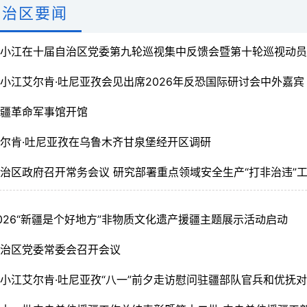
自治区要闻
小江在十届自治区党委第九轮巡视集中反馈会暨第十轮巡视动员部署会上强调 不断提高巡视的震慑力穿透力推
小江艾尔肯·吐尼亚孜会见出席2026年反恐国际研讨会中外嘉宾
新疆革命军事馆开馆
尔肯·吐尼亚孜在乌鲁木齐甘泉堡经开区调研
治区政府召开常务会议 研究部署重点领域安全生产“打非治违”
026“新疆是个好地方”非物质文化遗产援疆主题展示活动启动
自治区党委常委会召开会议
小江艾尔肯·吐尼亚孜“八一”前夕走访慰问驻疆部队官兵和优抚