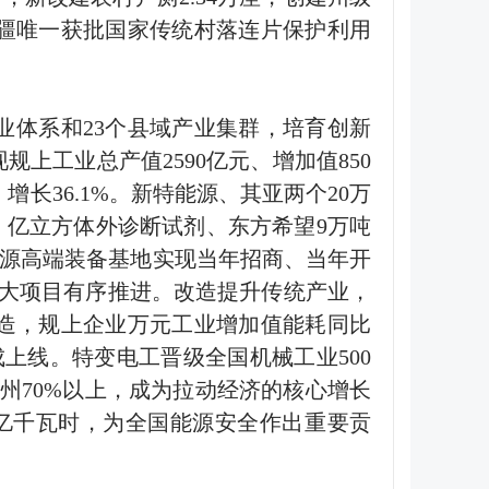
疆唯一获批国家传统村落连片保护利用
业体系和
23
个县域产业集群，培育创新
现规上工业总产值
2590
亿元、增加值
850
、增长
36.1%
。新特能源、其亚两个
20
万
；亿立方体外诊断试剂、东方希望
9
万吨
源高端装备基地实现当年招商、当年开
大项目有序推进。改造提升传统产业，
造，规上企业万元工业增加值能耗同比
成上线。特变电工晋级全国机械工业
500
州
70%
以上，成为拉动经济的核心增长
亿千瓦时，为全国能源安全作出重要贡