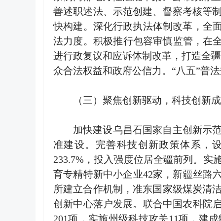
善述职述法、示范创建、督察考核等
快构建。深化行政执法体制改革，全
法力度。积极推行包容审慎监管，在
进行政复议和应诉体制改革，打造全
众合法权益和政府公信力。
“
八五
”
普法
（三）聚焦创新驱动，科技创新成
加快建设乌昌石国家自主创新示
准建设。完善科技创新政策体系，
233.7%
，投入强度位居全疆前列。实
育专精特新中小企业
42
家，新疆丝路
所建立合作机制，准东国家级煤炭清
创新中心落户发展。联合中国农科院
201
项，实施州级科技攻关
11
项，建成