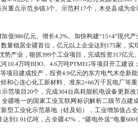
振兴重点示范乡镇
3
个、示范村
17
个，木垒县成为全
增加值
986
亿元、增长
4.2%
。加快构建
“15+4”
现代产
，数量稳居全疆首位，亿元以上企业达到
175
家，实
优势产业，狠抓
399
个工业项目，完成投资
317
亿元
屯河
10.4
万吨
BDO
、
4.6
万吨
PTMEG
等项目开工建设
期等项目建成投产，投资
4.9
亿元的东方电气木垒新能
烯烃和心连心化工新材料、准东
2×66
万千瓦电厂等重
造示范项目
20
个，完成
304
台高耗能机电设备更新改
，全疆唯一的国家工业互联网标识解析二级节点建
家新型工业化示范基地（硅及铝），工业增加值占全
量达到
1.91
亿吨，占全疆
47%
，
“
疆电外送
”
电量
600