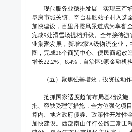
现代服务业稳步发展。实现三产
阜康市城关镇、奇台县腰站子村入选
加快建设，百里丹霞风景道成为享誉
完成
9
处滑雪场提档升级。全年接待游
业集聚发展，新增
2
家
A
级物流企业，
圈，完成
26
个商贸中心、便民商超改
增长
22.2%
、
8.4%
，自治区
9
家金融机
（五）聚焦强基增效，投资拉动作
抢抓国家适度超前布局基础设施
批、容缺受理等措施，全方位强化项
算内、地方政府债券、政策性开发性金融
加快建设。西部南山伴行公路二期工