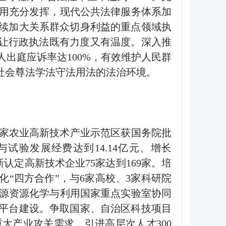
用充分发挥，现代公共法律服务体系加
续加大关系群众切身利益的重点领域执
让行政执法既有力度又有温度。深入推
人出庭应诉率达
100%
，有效维护人民群
社会尊法学法守法用法的法治环境。
家农业高新技术产业示范区获国务院批
与试验发展经费达到
14.14
亿元、增长
新认定高新技术企业
75
家达到
169
家。培
化
“
四方合作
”
，与
6
家高校、
3
家科研院
源资源化学与利用国家重点实验室协同
平台建设。争取国家、自治区科技项目
重大产业攻关需求，引进高层次人才
300