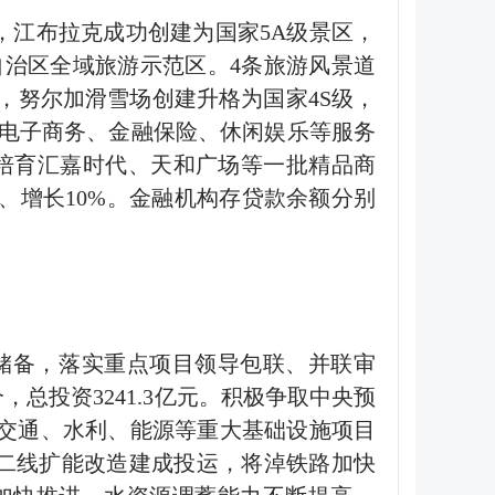
，江布拉克成功创建为国家
5A
级景区，
自治区全域旅游示范区。
4
条旅游风景道
，努尔加滑雪场创建升格为国家
4S
级，
电子商务、金融保险、休闲娱乐等服务
培育汇嘉时代、天和广场等一批精品商
、增长
10%
。金融机构存贷款余额分别
储备，落实重点项目领导包联、并联审
个，总投资
3241.3
亿元。积极争取中央预
交通、水利、能源等重大基础设施项目
二线扩能改造建成投运，将淖铁路加快