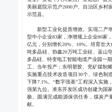
美丽庭院示范户
2000
户、自治区乡村
示范县。
新型工业化提质增效。实现二产
型中小企业
83
家，净增规上企业
80
家
亿元，分别增长
20%
、
10%
。培育壮大
吨多晶硅、协鑫
20
万吨工业硅、蓝山
多晶硅、特变电工智能电缆产业园一
工、当年投产；东明塑胶、兖矿煤制
实施重点技术改造项目
30
个、绿色制
下降
7.1%
。
“
数字强基
”
工程深入实施
强第九位。准东开发区成功创建为国
极。圆满完成能源保供任务，煤炭产
献。