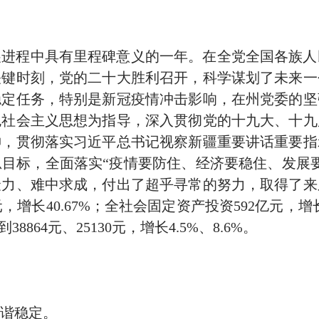
展进程中具有里程碑意义的一年。在全党全国各族人
关键时刻，党的二十大胜利召开，科学谋划了未来一
稳定任务，特别是新冠疫情冲击影响，在州党委的坚
色社会主义思想为指导，深入贯彻党的十九大、十九
神，贯彻落实习近平总书记视察新疆重要讲话重要指
总目标，全面落实
“
疫情要防住、经济要稳住、发展
聚力、难中求成，付出了超乎寻常的努力，取得了来
元，增长
40.67%
；全社会固定资产投资
592
亿元，增
到
38864
元、
25130
元，增长
4.5%
、
8.6%
。
谐稳定。