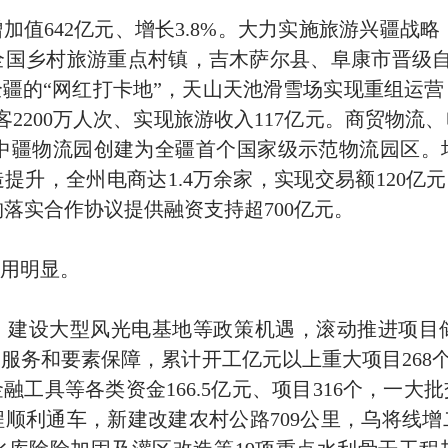
增加值
642
亿元、增长
3.8%
。大力实施旅游兴疆战略
全国乡村旅游重点村镇，吉木萨尔县、阜康市晋级
全疆的
“
网红打卡地
”
，天山天池滑雪场实现重组运营
客
2200
万人次、实现旅游收入
117
亿元。商贸物流、
中疆物流园创建为全疆首个国家级示范物流园区。
造提升，全州电商达
1.4
万余家，实现交易额
120
亿元
构落实合作协议提供融资支持超
700
亿元。
用明显。
、建设大型风光电基地等政策机遇，滚动推进项目
目服务和要素保障，累计开工亿元以上重大项目
268
工具等各类资金166.5
亿元、项目
316
个，一大批
程顺利通车，新建改建农村公路
709
公里，乌将线增