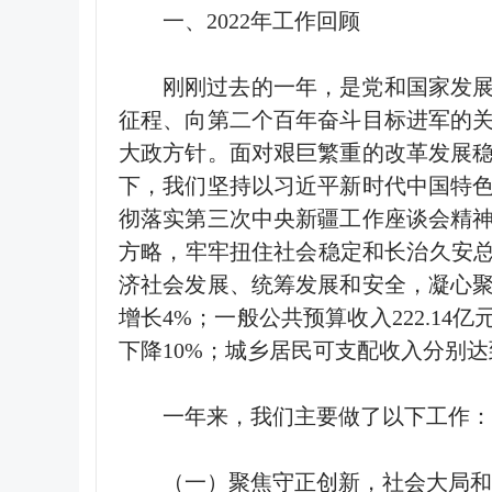
一、
2022
年工作回顾
刚刚过去的一年，是党和国家发
征程、向第二个百年奋斗目标进军的
大政方针。面对艰巨繁重的改革发展
下，我们坚持以习近平新时代中国特
彻落实第三次中央新疆工作座谈会精
方略，牢牢扭住社会稳定和长治久安
济社会发展、统筹发展和安全，凝心
增长
4%
；一般公共预算收入
222.14
亿
下降
10%
；城乡居民可支配收入分别达
一年来，我们主要做了以下工作：
（一）聚焦守正创新，社会大局和