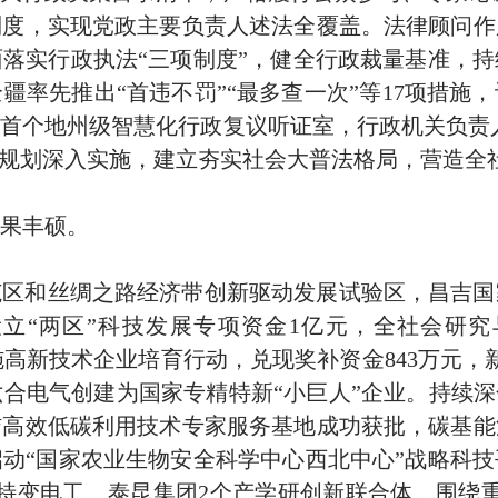
制度，实现党政主要负责人述法全覆盖。法律顾问作
面落实行政执法
“
三项制度
”
，健全行政裁量基准，持
全疆率先推出
“
首违不罚
”“
最多查一次
”
等
17
项措施，
疆首个地州级智慧化行政复议听证室，行政机关负责
规划深入实施，建立夯实社会大普法格局，营造全
果丰硕。
范区和丝绸之路经济带创新驱动发展试验区，昌吉国
设立
“
两区
”
科技发展专项资金
1
亿元，全社会研究
施高新技术企业培育行动，兑现奖补资金
843
万元，
六合电气创建为国家专精特新
“
小巨人
”
企业。持续深
洁高效低碳利用技术专家服务基地成功获批，碳基能
启动
“
国家农业生物安全科学中心西北中心
”
战略科技
特变电工、泰昆集团
2
个产学研创新联合体。围绕