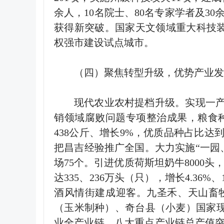
余人，
10
名院士、
80
名专家学者及
30
获得新突破。国家天文领域重大科技
权强市建设试点城市。
（四）聚焦转型升级，优势产业发
现代农业农村提档升级。实现一
销领域腐败问题专项整治成果，粮食
438
公斤、增长
9%
，优质品种占比达
把昌吉经验推广全国。大力实施
“
一园
场
75
个。引进优质荷斯坦奶牛
8000
头
达
335
、
236
万头（只），增长
4.36%
、
酒风情街建成迎客。九圣禾、天山畜
（玉米制种）、奇台县（小麦）国家
业全产业链，八大重点产业链总产值