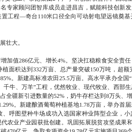
余名专家顾问团智库成员走进昌吉，赋能科技创新发
装置工程
—
奇台
110
米口径全向可动射电望远镜奠基
展壮大。
产增加值
286
亿元、增长
4%
。坚决扛稳粮食安全责任
种植面积达到
332
万亩、总产量突破
150
万吨，超额
到
85%
。新建高标准农田
25.5
万亩。高水平承办全国
“
、千牛、万羊
”
工程，优然牧业、现代牧业、西部生
，占全疆新引进数量的
52%
，奶牛存栏达到
8
万头、
1.29%
。新建酿酒葡萄种植基地
1.78
万亩，举办首届
牧、呼图壁种牛场成功入选国家种业阵型企业，小
现代农业产业园获批创建。巩固拓展脱贫攻坚成果
突破
470
亿元，争取专项资金
19.78
亿元实施项目
369