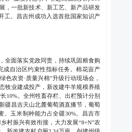
展，一批新技术、新工艺、新产品研发
开工。昌吉州成功入选首批国家知识产
，全面落实党政同责，持续巩固粮食购
完成自治区约束性指标任务。棉花亩产
绿色农资
·
质量兴棉
”
升级行动现场会，
态牧业建成投产，新改建牛羊规模养殖
增长
10%
。全州牲畜存栏、出栏预计分别
新疆昌吉天山北麓葡萄酒直播节，葡萄
麦、玉米制种能力占全疆
30%
。昌吉市
和乡村振兴有效衔接，大力发展
“8+N”
农
个，新改建农村户厕
2.34
万座，创建州级