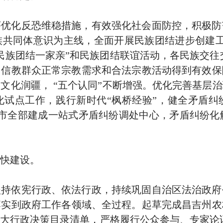
序优化反恐维稳措施，有效强化社会面防控，积极防
族共同体意识为主线，全面开展民族团结进步创建
民族团结一家亲
”
和民族团结联谊活动，各民族交往
，信教群众正常宗教需求和合法宗教活动得到有效保
展文化润疆，
“
五个认同
”
不断增强。优化完善基层治
化试点工作，践行新时代
“
枫桥经验
”
，健全矛盾纠
市全部建成一站式矛盾纠纷调处中心，矛盾纠纷化
快建设。
坚持依宪行政、依法行政，持续巩固自治区法治政府
落实到政府工作各领域、全过程。起草完成昌吉州农
重大行政决策目录清单，严格履行公众参与、专家论