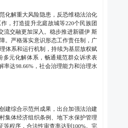
范化解重大风险隐患，反恐维稳法治化
工作，打造提升北庭故城等
220
个民族团
交流交融更加深入。稳步推进新疆伊 斯
障。严格落实意识形态工作责任制，广
理体系和运行机制，持续为基层放权赋
纷多元化解体系，畅通规范群众诉求表
解率达
98.66%
，社会治理能力和治理水
创建综合示范州成果，出台加强法治建
村集体经济组织条例、地下水保护管理
证等程序，合法性审查率达到
100%
。完