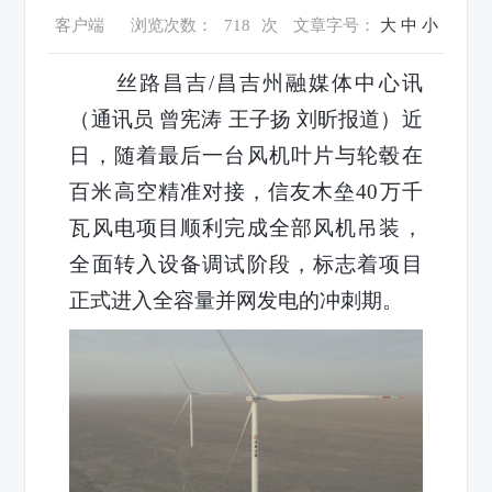
客户端
浏览次数：
718
次
文章字号：
大
中
小
丝路昌吉
/昌吉州融媒体中心讯
（
通讯员 曾宪涛 王子扬 刘昕报道）近
日，随着最后一台风机叶片与轮毂在
百米高空精准对接，信友木垒40万千
瓦风电项目顺利完成全部风机吊装，
全面转入设备调试阶段，标志着项目
正式进入全容量并网发电的冲刺期。