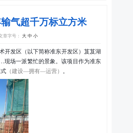
年输气超千万标立方米
文章字号：
大
中
小
技术开发区（以下简称准东开发区）芨芨湖
…现场一派繁忙的景象。该项目作为准东
模式
（建设—拥有—运营）
。