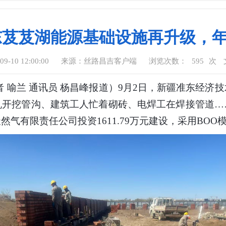
准东芨芨湖能源基础设施再升级，
-10 12:00:00
来源：丝路昌吉客户端
浏览次数：
595
次
喻兰 通讯员 杨昌峰报道）9月2日，新疆准东经济
机开挖管沟、建筑工人忙着砌砖、电焊工在焊接管道…
气有限责任公司投资1611.79万元建设，采用BOO