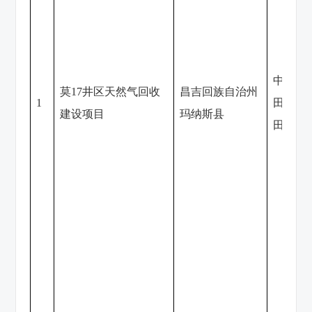
中国石
莫17井区天然气回收
昌吉回族自治州
1
田分公
建设项目
玛纳斯县
田作业