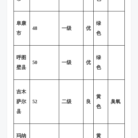
阜康
绿
48
一级
优
市
色
呼图
绿
50
一级
优
壁县
色
吉木
黄
萨尔
52
二级
良
臭氧
色
县
玛纳
黄