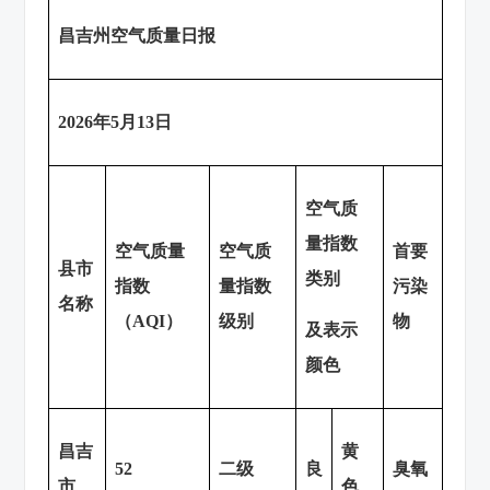
昌吉州空气质量日报
20
26
年
5
月
13
日
空气质
量指数
空气质量
空气质
首要
县市
类别
指数
量指数
污染
名称
（AQI）
级别
物
及表示
颜色
昌吉
黄
52
二级
良
臭氧
市
色