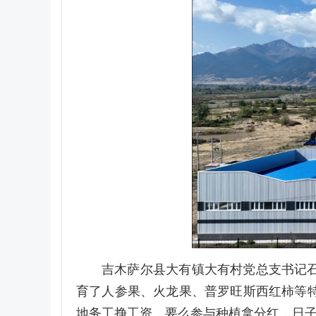
吉木萨尔县大有镇大有村党总支书记
育了人参果、火龙果、普罗旺斯西红柿等特
地务工挣工资，要么参与种植拿分红，日子