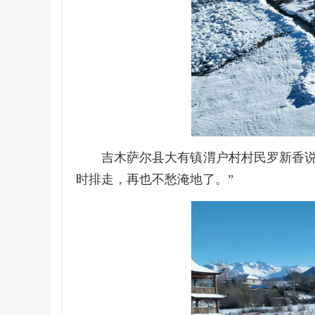
吉木萨尔县大有镇渭户村村民罗新香
时排走，再也不愁淹地了。”