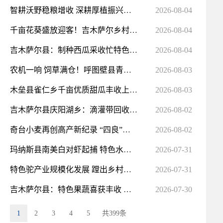
智耕沃野稳粮增收 深耕厚植振兴根基——阜康市“十四五”农业高质量发展综述
2026-08-04
千亩花葵盛放迎客！吉木萨尔乡村绘就盛夏金色画卷
2026-08-04
吉木萨尔县：制种西瓜采收忙特色种植助增收
2026-08-04
农机一响 饲草满仓！呼图壁县青贮玉米收割进行时
2026-08-03
木垒县雀仁乡千亩优质甜瓜丰收上市 产销两旺
2026-08-03
吉木萨尔县庆阳湖乡：滴灌带回收再利用 绿色循环促双赢
2026-08-02
奇台小麦再创高产新纪录 “四良”配套书写丰收答卷
2026-08-02
玛纳斯县南美白对虾起捕 特色水产喜丰收
2026-07-31
特色驼产业规模化发展 蹚出乡村振兴致富路
2026-07-31
吉木萨尔县：特色果蔬喜获丰收 采摘经济赋能乡村
2026-07-30
1
2
3
4
5
共399条