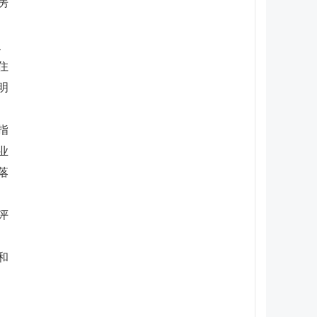
房
、
住
明
指
业
落
评
和