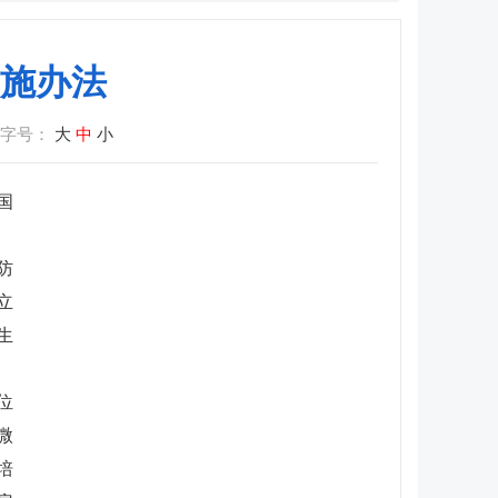
施办法
章字号：
大
中
小
国
防
立
生
位
微
培