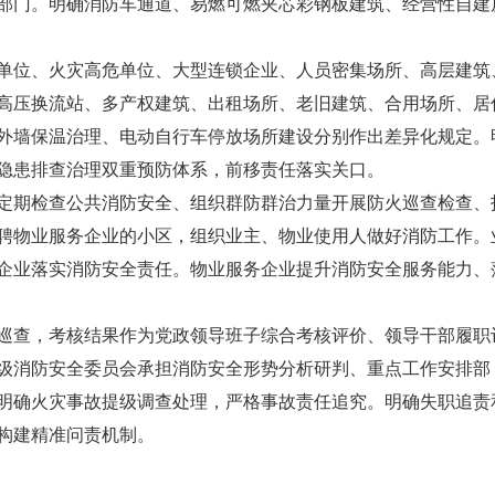
管部门。明确消防车通道、易燃可燃夹芯彩钢板建筑、经营性自建
单位、火灾高危单位、大型连锁企业、人员密集场所、高层建筑
高压换流站、多产权建筑、出租场所、老旧建筑、合用场所、居
和外墙保温治理、电动自行车停放场所建设分别作出差异化规定。
隐患排查治理双重预防体系，前移责任落实关口。
定期检查公共消防安全、组织群防群治力量开展防火巡查检查、
聘物业服务企业的小区，组织业主、物业使用人做好消防工作。
企业落实消防安全责任。物业服务企业提升消防安全服务能力、
巡查，考核结果作为党政领导班子综合考核评价、领导干部履职
级消防安全委员会承担消防安全形势分析研判、重点工作安排部
明确火灾事故提级调查处理，严格事故责任追究。明确失职追责
构建精准问责机制。