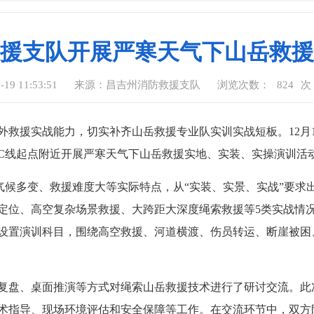
援支队开展严寒天气下山岳救援
9 11:53:51
来源：昌吉州消防救援支队
浏览次数：
824
次
外救援实战能力，切实补齐山岳救援专业队实训实战短板。12月
塔C线起点附近开展严寒天气下山岳救援实地、实装、实操演训活
气候多变、救援难度大等实际特点，从“实装、实景、实战”要求出
定位、高空复杂场景救援、大跨距大深度绳索救援等5类实战情
设置演训科目，围绕高空救援、河道横渡、伤员转运、断崖被困
复盘、桌面推演等方式对绳索山岳救援技术进行了研讨交流。此
术指导、现场环境评估和安全保障等工作。在交流环节中，双方