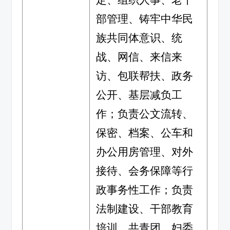
部管理、
铸牢中华民
族共同体意识、
统
战、网信
、
来信来
访、
包联帮扶
、政务
公开、基层减负
工
作
；负责公文流转、
保密、档案、
公车和
办公用房管理、对外
接待、会务保障
等行
政事务
性
工作
；负责
法制建设、
干部教育
培训
、共青团、妇委