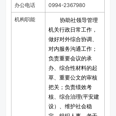
办公电话
0994-2367980
机构职能
协助社领导管理
机关行政日常工作，
做好对外综合协调、
对内服务沟通工作；
负责重要会议
的承
办
、
综合性材料的起
草、重要
公文
的审核
把关；负责绩效考
核、
综合治理
(
平安建
设）、维护社会稳
定、
组织
人事、老干