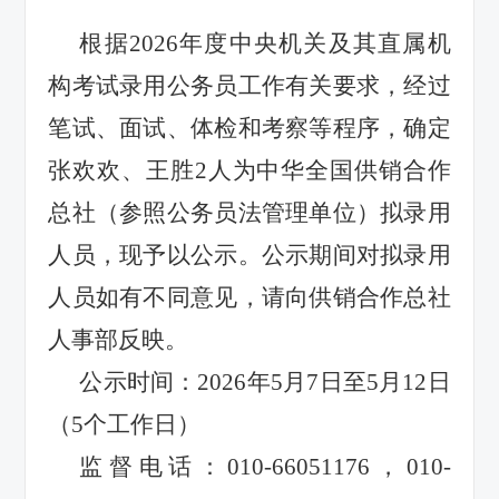
根据
2026
年度中央机关及其直属机
构考试录用公务员工作有关要求，经过
笔试、面试、体检和考察等程序，确定
张欢欢、王胜
2
人为中华全国供销合作
总社（参照公务员法管理单位）拟录用
人员，现予以公示。公示期间对拟录用
人员如有不同意见，请向供销合作总社
人事部反映。
公示时间：
2026
年
5
月
7
日至
5
月
12
日
（
5
个工作日）
监督电话：
010-66051176，
010-