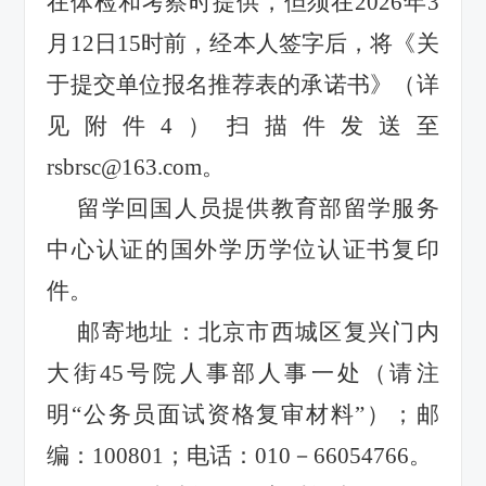
在体检和考察时提供，但须在
2026
年
3
月
12
日
15
时前，经本人签字后，将《关
于提交单位报名推荐表的承诺书》（详
见附件
4
）扫描件发送至
rsbrsc@163.com
。
留学回国人员提供教育部留学服务
中心认证的国外学历学位认证书复印
件。
邮寄地址：北京市西城区复兴门内
大街
45
号院人事部人事一处（请注
明
“
公务员面试资格复审材料
”
）；邮
编：
100801
；电话：
010
－
66054766
。