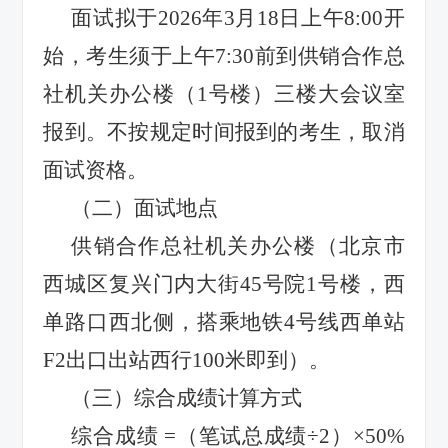
面试拟于
2026
年
3
月
18
日上午
8:00
开
始，考生须于上午
7:30
前到供销合作总
社机关办公楼（
1
号楼）三楼大会议室
报到。不按规定时间报到的考生，取消
面试资格。
（二）面试地点
供销合作总社机关办公楼（北京市
西城区复兴门内大街
45
号院
1
号楼，西
单路口西北侧，搭乘地铁
4
号线西单站
F2
出口出站西行
100
米即到）。
（三）综合成绩计算方式
综合成绩
=
（笔试总成绩
÷2
）
×50%