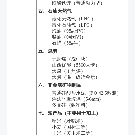
磷酸铁锂（普通动力型）
四、石油天然气
液化天然气（
LNG
）
液化石油气（
LPG
）
汽油（
95#
国
VI
）
柴油（
0#
国
VI
）
石蜡（
58#
半）
五、煤炭
无烟煤（洗中块）
山西优混（
5500
大卡）
焦煤（主焦煤）
焦炭（准一级冶金焦）
六、非金属矿物制品
普通硅酸盐水泥（
P.O 42.5
散装）
浮法平板玻璃（
5/6mm
）
多晶硅（致密料）
七、农产品（主要用于加工）
稻米（粳稻米）
小麦（国标三等）
玉米（黄玉米二等）