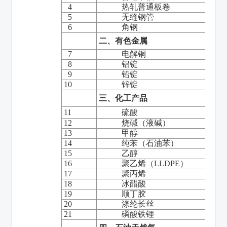
4
热轧普通板卷
5
无缝钢管
6
角钢
二、有色金属
7
电解铜
8
铝锭
9
铅锭
10
锌锭
三、化工产品
11
硫酸
12
烧碱（液碱）
13
甲醇
14
纯苯（石油苯）
15
乙醇
16
聚乙烯（LLDPE）
17
聚丙烯
18
冰醋酸
19
顺丁胶
20
涤纶长丝
21
磷酸铁锂