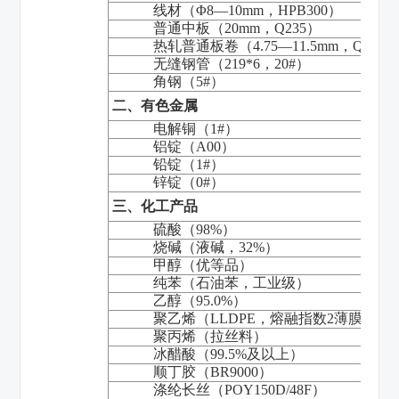
线材（Φ
8
—
10mm
，
HPB300
）
普通中板（
20mm
，
Q235
）
热轧普通板卷（
4.75
—
11.5mm
，
Q235
）
无缝钢管（
219*6
，
20#
）
角钢（
5#
）
二、有色金属
电解铜（
1#
）
铝锭（
A00
）
铅锭（
1#
）
锌锭（
0#
）
三、化工产品
硫酸（
98%
）
烧碱（液碱，
32%
）
甲醇（优等品）
纯苯（石油苯，工业级）
乙醇（
95.0%
）
聚乙烯（
LLDPE
，熔融指数
2
薄膜料）
聚丙烯（拉丝料）
冰醋酸（
99.5%
及以上）
顺丁胶（
BR9000
）
涤纶长丝（
POY150D/48F
）