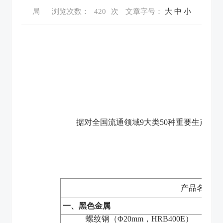
局
浏览次数：
420
次
文章字号：
大
中
小
据对全国流通领域
9
大类
50
种重要生产资
产品名称
一、黑色金属
螺纹钢（Φ
20mm
，
HRB400E
）