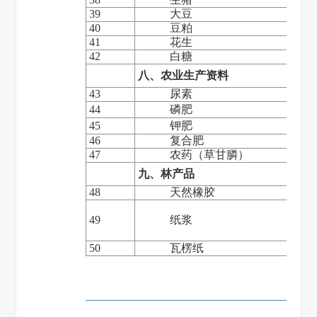
39
大豆
40
豆粕
41
花生
42
白糖
八、农业生产资料
43
尿素
44
磷肥
45
钾肥
46
复合肥
47
农药（草甘膦）
九、林产品
48
天然橡胶
49
纸浆
50
瓦楞纸