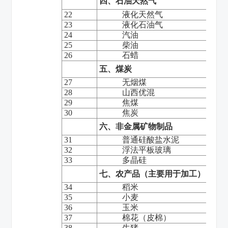
四、石油天然气
22
液化天然气
23
液化石油气
24
汽油
25
柴油
26
石蜡
五、煤炭
27
无烟煤
28
山西优混
29
焦煤
30
焦炭
六、非金属矿物制品
31
普通硅酸盐水泥
32
浮法平板玻璃
33
多晶硅
七、农产品（主要用于加工）
34
稻米
35
小麦
36
玉米
37
棉花（皮棉）
38
生猪