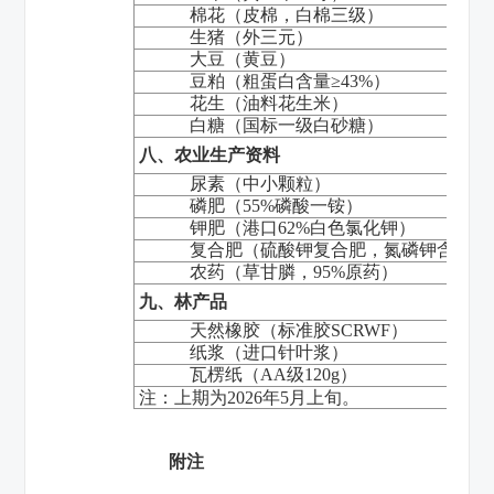
棉花（皮棉，白棉三级）
生猪（外三元）
大豆（黄豆）
豆粕（粗蛋白含量≥
43%
）
花生（油料花生米）
白糖（国标一级白砂糖）
八、农业生产资料
尿素（中小颗粒）
磷肥（
55%
磷酸一铵）
钾肥（港口
62%
白色氯化钾）
复合肥（硫酸钾复合肥，氮磷钾含量
45
农药（草甘膦，
95%
原药）
九、林产品
天然橡胶（标准胶
SCRWF
）
纸浆（进口针叶浆）
瓦楞纸（
AA
级
120g
）
注：上期为
2026
年
5
月上旬。
附注