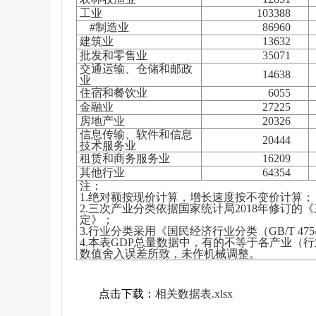
工业
103388
#
制造业
86960
建筑业
13632
批发和零售业
35071
交通运输、仓储和邮政
14638
业
住宿和餐饮业
6055
金融业
27225
房地产业
20326
信息传输、软件和信息
20444
技术服务业
租赁和商务服务业
16209
其他行业
64354
注：
1.
绝对额按现价计算，增长速度按不变价计算；
2.
三次产业分类依据国家统计局
2018
年修订的《
定》；
3.
行业分类采用《国民经济行业分类（
GB/T 475
4.
本表
GDP
总量数据中，有的不等于各产业（行
数值舍入误差所致，未作机械调整。
点击下载：
相关数据表.xlsx