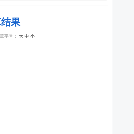
算结果
章字号：
大
中
小