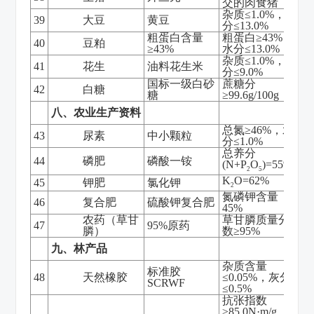
交的肉食猪
杂质≤1.0%，水
39
大豆
黄豆
分≤13.0%
粗蛋白含量
粗蛋白≥43%，
40
豆粕
≥43%
水分≤13.0%
杂质≤1.0%，水
41
花生
油料花生米
分≤9.0%
国标一级白砂
蔗糖分
42
白糖
糖
≥99.6g/100g
八、农业生产资料
总氮≥46%，水
43
尿素
中小颗粒
分≤1.0%
总养分
44
磷肥
磷酸一铵
(N+P
O
)=55%
2
5
K
O=62%
45
钾肥
氯化钾
2
氮磷钾含量
46
复合肥
硫酸钾复合肥
45%
农药（草甘
草甘膦质量分
47
95%原药
膦）
数≥95%
九、林产品
杂质含量
标准胶
48
天然橡胶
≤0.05%，灰分
SCRWF
≤0.5%
抗张指数
≥85.0N·m/g，