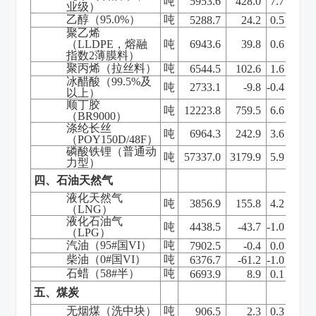
吨
5953.6
428.0
7.7
业级）
乙醇（
95.0%
）
吨
5288.7
24.2
0.5
聚乙烯
（
LLDPE
，熔融
吨
6943.6
39.8
0.6
指数
2
薄膜料）
聚丙烯（拉丝料）
吨
6544.5
102.6
1.6
冰醋酸（
99.5%
及
吨
2733.1
-9.8
-0.4
以上）
顺丁胶
吨
12223.8
759.5
6.6
（
BR9000
）
涤纶长丝
吨
6964.3
242.9
3.6
（
POY150D/48F
）
磷酸铁锂（普通动
吨
57337.0
3179.9
5.9
力型）
四、石油天然气
液化天然气
吨
3856.9
155.8
4.2
（
LNG
）
液化石油气
吨
4438.5
-43.7
-1.0
（
LPG
）
汽油（
95#
国
VI
）
吨
7902.5
-0.4
0.0
柴油（
0#
国
VI
）
吨
6376.7
-61.2
-1.0
石蜡（
58#
半）
吨
6693.9
8.9
0.1
五、煤炭
无烟煤（洗中块）
吨
906.5
2.3
0.3