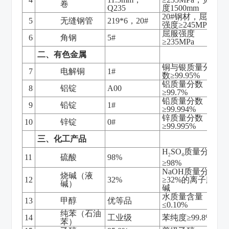
卷
Q235
度1500mm
20#钢材，屈服
5
无缝钢管
219*6，20#
强度≥245MPa
屈服强度
6
角钢
5#
≥235MPa
二、有色金属
铜与银质量分
7
电解铜
1#
数≥99.95%
铝质量分数
8
铝锭
A00
≥99.7%
铅质量分数
9
铅锭
1#
≥99.994%
锌质量分数
10
锌锭
0#
≥99.995%
三、化工产品
H
SO
质量分数
2
4
11
硫酸
98%
≥98%
NaOH质量分数
烧碱（液
12
32%
≥32%的离子膜
碱）
碱
水质量含量
13
甲醇
优等品
≤0.10%
纯苯（石油
14
工业级
苯纯度≥99.8%
苯）