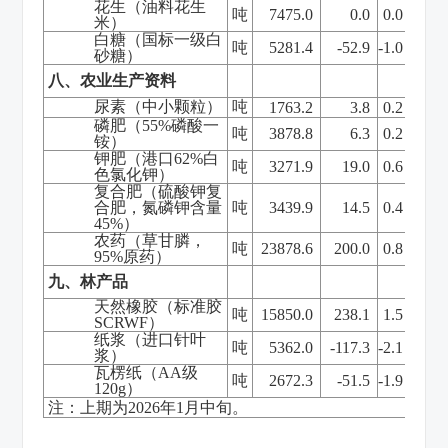
花生（油料花生
吨
7475.0
0.0
0.0
米）
白糖（国标一级白
吨
5281.4
-52.9
-1.0
砂糖）
八、农业生产资料
尿素（中小颗粒）
吨
1763.2
3.8
0.2
磷肥（
55%
磷酸一
吨
3878.8
6.3
0.2
铵）
钾肥（港口
62%
白
吨
3271.9
19.0
0.6
色氯化钾）
复合肥（硫酸钾复
合肥，氮磷钾含量
吨
3439.9
14.5
0.4
45%
）
农药（草甘膦，
吨
23878.6
200.0
0.8
95%
原药）
九、林产品
天然橡胶（标准胶
吨
15850.0
238.1
1.5
SCRWF
）
纸浆（进口针叶
吨
5362.0
-117.3
-2.1
浆）
瓦楞纸（
AA
级
吨
2672.3
-51.5
-1.9
120g
）
注：上期为
2026
年
1
月中旬。