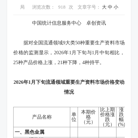
局
浏览次数：
918
次
文章字号：
大
中
小
中国统计信息服务中心 卓创资讯
据对全国流通领域
9
大类
50
种重要生产资料市场
价格的监测显示，
2026
年
1
月下旬与
1
月中旬相比，
25
种产品价格上涨，
21
种下降，
4
种持平。
2026
年
1
月下旬流通领域重要生产资料市场价格变动
情况
比上期
涨
本期价
单
价格涨
跌
产品名称
格
位
跌
幅
（元）
（元）
(%)
一、黑色金属