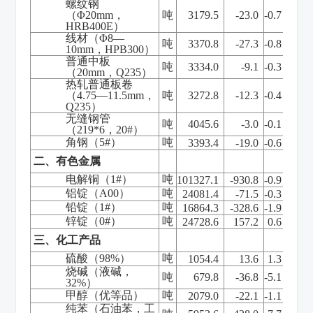
螺纹钢
（Φ
20mm
，
吨
3179.5
-23.0
-0.7
HRB400E
）
线材（Φ
8
—
吨
3370.8
-27.3
-0.8
10mm
，
HPB300
）
普通中板
吨
3334.0
-9.1
-0.3
（
20mm
，
Q235
）
热轧普通板卷
（
4.75
—
11.5mm
，
吨
3272.8
-12.3
-0.4
Q235
）
无缝钢管
吨
4045.6
-3.0
-0.1
（
219*6
，
20#
）
角钢（
5#
）
吨
3393.4
-19.0
-0.6
二、有色金属
电解铜（
1#
）
吨
101327.1
-930.8
-0.9
铝锭（
A00
）
吨
24081.4
-71.5
-0.3
铅锭（
1#
）
吨
16864.3
-328.6
-1.9
锌锭（
0#
）
吨
24728.6
157.2
0.6
三、化工产品
硫酸（
98%
）
吨
1054.4
13.6
1.3
烧碱（液碱，
吨
679.8
-36.8
-5.1
32%
）
甲醇（优等品）
吨
2079.0
-22.1
-1.1
纯苯（石油苯，工