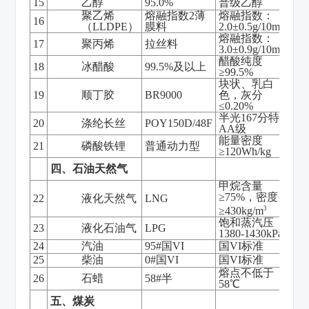
15
乙醇
95.0%
普级乙醇
聚乙烯
熔融指数2薄
熔融指数：
16
（LLDPE）
膜料
2.0±0.5g/10min
熔融指数：
17
聚丙烯
拉丝料
3.0±0.9g/10min
醋酸纯度
18
冰醋酸
99.5%及以上
≥99.5%
块状、乳白
19
顺丁胶
BR9000
色，灰分
≤0.20%
半光167分特，
20
涤纶长丝
POY150D/48F
AA级
能量密度
21
磷酸铁锂
普通动力型
≥120Wh/kg
四、石油天然气
甲烷含量
≥75%，密度
22
液化天然气
LNG
3
≥430kg/m
饱和蒸汽压
23
液化石油气
LPG
1380-1430kPa
24
汽油
95#国VI
国VI标准
25
柴油
0#国VI
国VI标准
熔点不低于
26
石蜡
58#半
58℃
五、煤炭