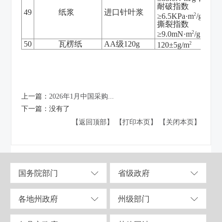
耐破指数
49
纸浆
进口针叶浆
2
≥6.5KPa·m
/g，
撕裂指数
2
≥9.0mN·m
/g
50
瓦楞纸
AA级120g
2
120±5g/m
上一篇：
2026年1月中国采购...
下一篇：
没有了
【返回顶部】
【打印本页】
【关闭本页】
国务院部门
省级政府
各地州政府
州级部门