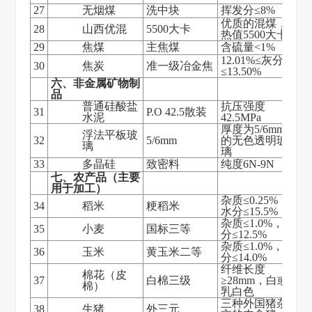
27
无烟煤
洗中块
挥发分≤8%
优质的混煤，
28
山西优混
5500大卡
热值5500大卡
29
焦煤
主焦煤
含硫量<1%
12.01%≤灰分
30
焦炭
准一级冶金焦
≤13.50%
六、非金属矿物制
品
普通硅酸盐
抗压强度
31
P.O 42.5散装
水泥
42.5MPa
厚度为5/6mm
浮法平板玻
32
5/6mm
的无色透明玻
璃
璃
33
多晶硅
致密料
纯度6N-9N
七、农产品（主要
用于加工）
杂质≤0.25%，
34
稻米
粳稻米
水分≤15.5%
杂质≤1.0%，水
35
小麦
国标三等
分≤12.5%
杂质≤1.0%，水
36
玉米
黄玉米二等
分≤14.0%
纤维长度
棉花（皮
37
白棉三级
≥28mm，白或
棉）
乳白色
三种外国猪杂
38
生猪
外三元