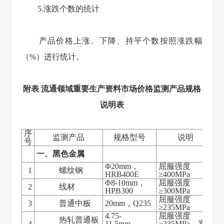
5.涨跌个数的统计
产品价格上涨、下降、持平个数按照涨跌幅
（%）进行统计。
附表 流通领域重要生产资料市场价格监测产品规格
说明表
序
监测产品
规格型号
说明
号
一、黑色金属
Φ20mm，
屈服强度
1
螺纹钢
HRB400E
≥400MPa
Φ8-10mm，
屈服强度
2
线材
HPB300
≥300MPa
屈服强度
3
普通中板
20mm，Q235
≥235MPa
4.75-
屈服强度
热轧普通板
4
11.5mm，
≥235MPa，宽