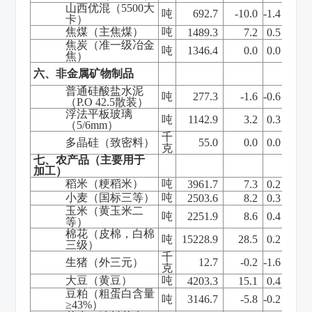
山西优混（
5500
大
吨
692.7
-10.0
-1.4
卡）
焦煤（主焦煤）
吨
1489.3
7.2
0.5
焦炭（准一级冶金
吨
1346.4
0.0
0.0
焦）
六、非金属矿物制品
普通硅酸盐水泥
吨
277.3
-1.6
-0.6
（
P.O 42.5
散装）
浮法平板玻璃
吨
1142.9
3.2
0.3
（
5/6mm
）
千
多晶硅（致密料）
55.0
0.0
0.0
克
七、农产品（主要用于
加工）
稻米（粳稻米）
吨
3961.7
7.3
0.2
小麦（国标三等）
吨
2503.6
8.2
0.3
玉米（黄玉米二
吨
2251.9
8.6
0.4
等）
棉花（皮棉，白棉
吨
15228.9
28.5
0.2
三级）
千
生猪（外三元）
12.7
-0.2
-1.6
克
大豆（黄豆）
吨
4203.3
15.1
0.4
豆粕（粗蛋白含量
吨
3146.7
-5.8
-0.2
≥
43%
）